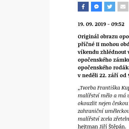
19. 09. 2019 - 09:52
Originál obrazu op
příčné II mohou ob
víkendu zhlédnout 
opočenského zámku.
opočenského rodáka 
v neděli 22. září od
„Tvorba Františka Ku
malířství mělo a má 
okouzlit nejen českou
zahraniční uměleckou
malířství zcela zřetel
hejtman Jiří Štěpán.