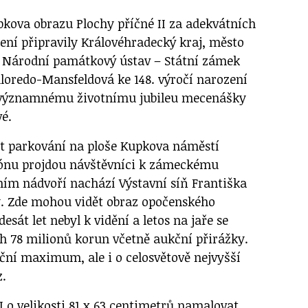
pkova obrazu Plochy příčné II za adekvátních
ení připravily Královéhradecký kraj, město
, Národní památkový ústav – Státní zámek
lloredo-Mansfeldová
ke 148. výročí narození
 významnému životnímu jubileu mecenášky
é.
t parkování na ploše Kupkova náměstí
zónu projdou návštěvníci k zámeckému
vním nádvoří nachází Výstavní síň Františka
y. Zde mohou vidět obraz opočenského
esát let nebyl k vidění a letos na jaře se
ch 78 milionů korun včetně aukční přirážky.
kční maximum, ale i o celosvětově nejvyšší
z.
I o velikosti 81 x 63 centimetrů namalovat