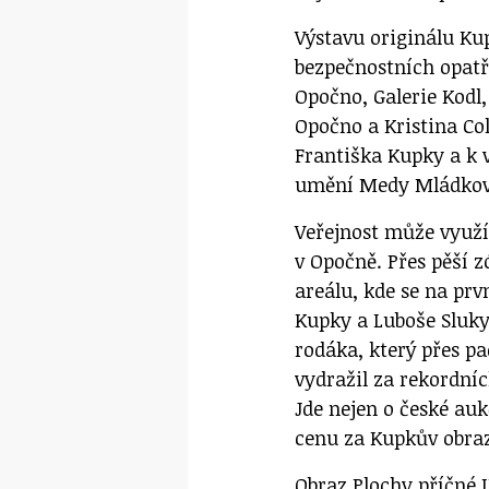
Výstavu originálu Ku
bezpečnostních opatř
Opočno, Galerie Kodl
Opočno a Kristina Co
Františka Kupky a k
umění Medy Mládkov
Veřejnost může využí
v Opočně. Přes pěší 
areálu, kde se na pr
Kupky a Luboše Sluk
rodáka, který přes pad
vydražil za rekordní
Jde nejen o české au
cenu za Kupkův obra
Obraz Plochy příčné I