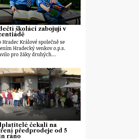
ečtí školáci zabojují v
zentiádě
 Hradec Králové společně se
ením Hradecký venkov o.p.s.
avilo pro žáky druhých…
platitelé čekali na
ření předprodeje od 5
in ráno