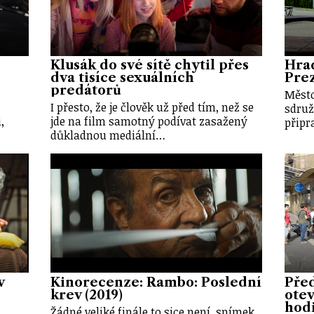
Klusák do své sítě chytil přes
Hrad
dva tisíce sexuálních
Pre
predátorů
Město
I přesto, že je člověk už před tím, než se
sdruž
,
jde na film samotný podívat zasažený
připr
důkladnou mediální…
v
Kinorecenze: Rambo: Poslední
Před
krev (2019)
otev
hod
Žádné veliké finále to sice není, snímek