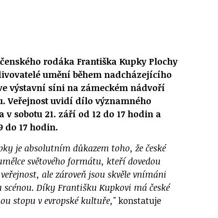
očenského rodáka Františka Kupky Plochy
divovatelé umění během nadcházejícího
ve výstavní síni na zámeckém nádvoří
 Veřejnost uvidí dílo významného
v sobotu 21. září od 12 do 17 hodin a
 9 do 17 hodin.
pky je absolutním důkazem toho, že české
umělce světového formátu, kteří dovedou
 veřejnost, ale zároveň jsou skvěle vnímáni
 scénou. Díky Františku Kupkovi má české
nou stopu v evropské kultuře,"
konstatuje