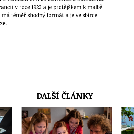
ancii v roce 1923 a je protějškem k malbě
á má téměř shodný formát a je ve sbírce
ze.
DALŠÍ ČLÁNKY