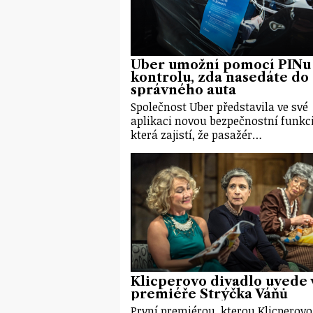
Uber umožní pomocí PINu
kontrolu, zda nasedáte do
správného auta
Společnost Uber představila ve své
aplikaci novou bezpečnostní funkci
která zajistí, že pasažér…
Klicperovo divadlo uvede 
premiéře Strýčka Váňů
První premiérou, kterou Klicperovo