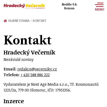
Neděle 9.8.
Roman
MENU
Zprávy
›
HLAVNÍ STRANA
KONTAKT
Sport
Kontakt
Kultura
Společnost
Hradecký Večerník
Nezávislé noviny
Email:
redakce@vecer­niky.cz
Telefon:
+ 420 588 886 222
Vydavatelem je Next Age Media s.r.o., Tř. Kosmonautů
1221/2a, 779 00 Olomouc, IČO: 17951356.
Inzerce