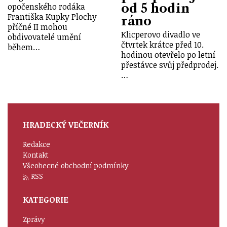
od 5 hodin
opočenského rodáka
Františka Kupky Plochy
ráno
příčné II mohou
Klicperovo divadlo ve
obdivovatelé umění
čtvrtek krátce před 10.
během…
hodinou otevřelo po letní
přestávce svůj předprodej.
…
HRADECKÝ VEČERNÍK
Redakce
Kontakt
Všeobecné obchodní podmínky
RSS
KATEGORIE
Zprávy