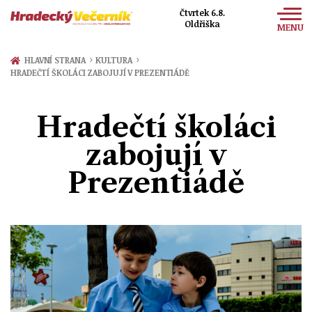
Čtvrtek 6.8.
Oldřiška
MENU
Zprávy
›
›
HLAVNÍ STRANA
KULTURA
HRADEČTÍ ŠKOLÁCI ZABOJUJÍ V PREZENTIÁDĚ
Sport
Kultura
Hradečtí školáci
Společnost
zabojují v
Prezentiádě