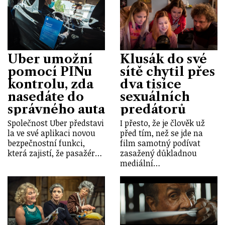
Uber umožní
Klusák do své
pomocí PINu
sítě chytil přes
kontrolu, zda
dva tisíce
nasedáte do
sexuálních
správného auta
predátorů
Společnost Uber představi
I přesto, že je člověk už
la ve své aplikaci novou
před tím, než se jde na
bezpečnostní funkci,
film samotný podívat
která zajistí, že pasažér…
zasažený důkladnou
mediální…