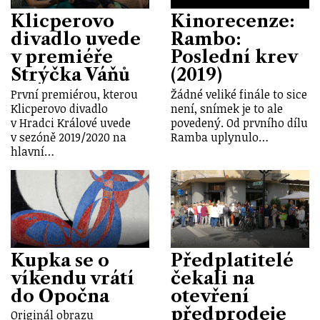
Klicperovo
Kinorecenze:
divadlo uvede
Rambo:
v premiéře
Poslední krev
Strýčka Váňů
(2019)
První premiérou, kterou
Žádné veliké finále to sice
Klicperovo divadlo
není, snímek je to ale
v Hradci Králové uvede
povedený. Od prvního dílu
v sezóně 2019/2020 na
Ramba uplynulo…
hlavní…
Kupka se o
Předplatitelé
víkendu vrátí
čekali na
do Opočna
otevření
předprodeje
Originál obrazu