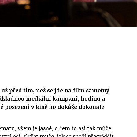
ěk už před tím, než se jde na film samotný
ůkladnou mediální kampaní, hodinu a
hé posezení v kině ho dokáže dokonale
ématu, všem je jasné, o čem to asi tak může
lastní oči, slyšet muže, jak se snaží přesvědčit