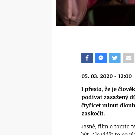
05. 03. 2020 - 12:00
I přesto, že je člov
podívat zasažený d
čtyřicet minut dlou
zaskočit.
Jasně, film o tomto t
být. Ale vidět to na v