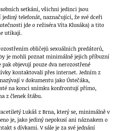
osobních setkání, všichni jedinci jsou
 jediný telefonát, naznačující, že své dceři
kutečnosti jde o režiséra Víta Klusáka) a tito
e utíkají.
ozostřením obličejů sexuálních predátorů,
 aby je mohli poznat minimálně jejich příbuzní
e pak objevují pouze dva nerozostřené
dívky kontaktovali přes internet. Jedním z
 nazývají v dokumentu jako Ústečáka,
sté na konci snímku konfrontují přímo,
na z členek štábu.
etiletý Lukáš z Brna, který se, minimálně v
no je, jako jediný nepokusí ani náznakem o
ntakt s dívkami. V sále je za své jednání