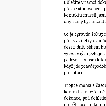
Důležité v rámci doku
přesně stanovených p
kontaktu museli jasně
ony samy být iniciát
Co je opravdu šokující
představitelky dvaná
deseti dnů, během kt
vytvořených pokojíčcíc
padesát... A osm k t
když jde pravděpodob
predátorů.
Trojice mohla z časo
kontakt samozřejmě p
dokonce, pod dohled
proběhl osobní konta