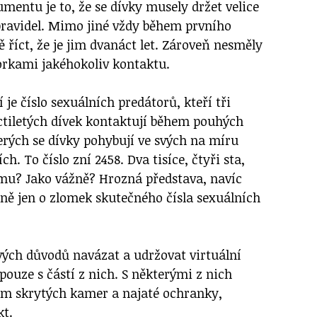
mentu je to, že se dívky musely držet velice
ravidel. Mimo jiné vždy během prvního
 říct, že je jim dvanáct let. Zároveň nesměly
orkami jakéhokoliv kontaktu.
 je číslo sexuálních predátorů, kteří tři
ctiletých dívek kontaktují během pouhých
erých se dívky pohybují ve svých na míru
h. To číslo zní 2458. Dva tisíce, čtyři sta,
omu? Jako vážně? Hrozná představa, navíc
ně jen o zlomek skutečného čísla sexuálních
vých důvodů navázat a udržovat virtuální
ouze s částí z nich. S některými z nich
em skrytých kamer a najaté ochranky,
kt.