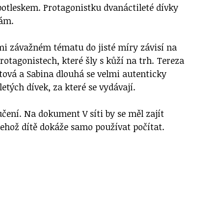
tleskem. Protagonistku dvanáctileté dívky
zám.
mi závažném tématu do jisté míry závisí na
rotagonistech, které šly s kůží na trh. Tereza
tová a Sabina dlouhá se velmi autenticky
letých dívek, za které se vydávají.
ení. Na dokument V síti by se měl zajít
jehož dítě dokáže samo používat počítat.