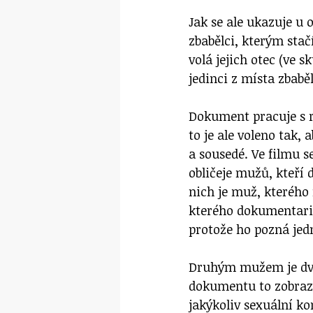
Jak se ale ukazuje u 
zbabělci, kterým stačí
volá jejich otec (ve s
jedinci z místa zbaběl
Dokument pracuje s r
to je ale voleno tak,
a sousedé. Ve filmu s
obličeje mužů, kteří 
nich je muž, kterého
kterého dokumentari
protože ho pozná jed
Druhým mužem je dvac
dokumentu to zobraze
jakýkoliv sexuální ko