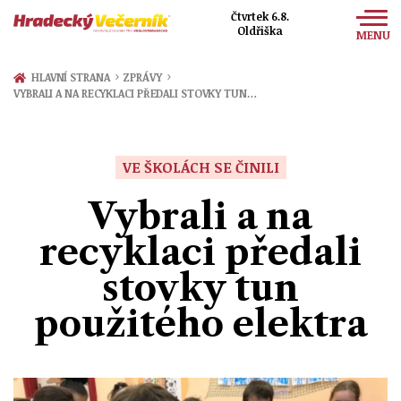
Čtvrtek 6.8.
Oldřiška
MENU
Zprávy
›
›
HLAVNÍ STRANA
ZPRÁVY
VYBRALI A NA RECYKLACI PŘEDALI STOVKY TUN…
Sport
Kultura
VE ŠKOLÁCH SE ČINILI
Společnost
Vybrali a na
recyklaci předali
stovky tun
použitého elektra