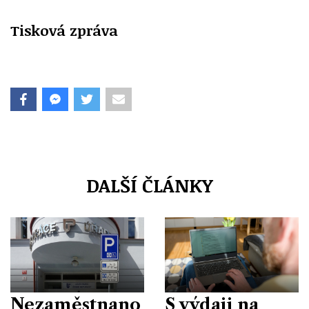
Tisková zpráva
DALŠÍ ČLÁNKY
Nezaměstnano
S výdaji na