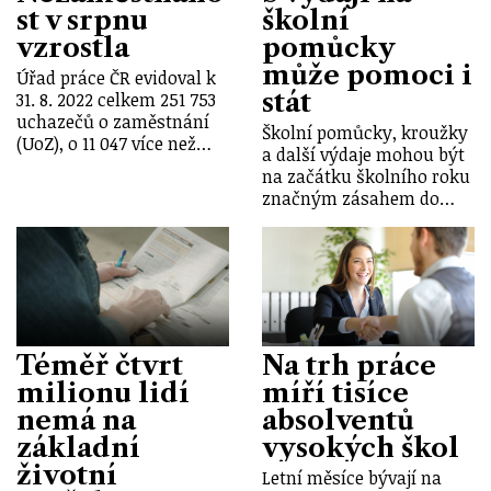
st v srpnu
školní
vzrostla
pomůcky
může pomoci i
Úřad práce ČR evidoval k
stát
31. 8. 2022 celkem 251 753
uchazečů o zaměstnání
Školní pomůcky, kroužky
(UoZ), o 11 047 více než…
a další výdaje mohou být
na začátku školního roku
značným zásahem do…
Téměř čtvrt
Na trh práce
milionu lidí
míří tisíce
nemá na
absolventů
základní
vysokých škol
životní
Letní měsíce bývají na