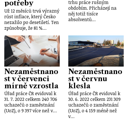
potřeby
trhu práce rušným
obdobím. Přicházejí na
Už 12 měsíců trvá výrazný
něj totiž tisíce
růst inflace, který Česko
absolventů…
nezažilo po desetiletí. Ten
způsobuje, že 81 %…
Nezaměstnano
Nezaměstnano
st v červenci
st v červnu
mírně vzrostla
klesla
Úřad práce ČR evidoval k
Úřad práce ČR evidoval k
31. 7. 2022 celkem 240 706
30. 6. 2022 celkem 231 309
uchazečů o zaměstnání
uchazečů o zaměstnání
(UoZ), o 9 397 více než v…
(UoZ), o 4 159 méně než
v…