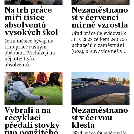
Na trh práce
Nezaměstnano
míří tisíce
st v červenci
absolventů
mírně vzrostla
vysokých škol
Úřad práce ČR evidoval k
31. 7. 2022 celkem 240 706
Letní měsíce bývají na
uchazečů o zaměstnání
trhu práce rušným
(UoZ), o 9 397 více než v…
obdobím. Přicházejí na
něj totiž tisíce
absolventů…
Vybrali a na
Nezaměstnano
recyklaci
st v červnu
předali stovky
klesla
tun použitého
Úřad práce ČR evidoval k