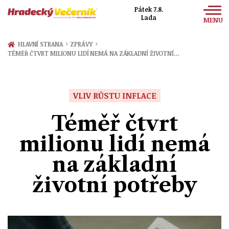
Pátek 7.8.
Lada
MENU
Zprávy
›
›
HLAVNÍ STRANA
ZPRÁVY
TÉMĚŘ ČTVRT MILIONU LIDÍ NEMÁ NA ZÁKLADNÍ ŽIVOTNÍ…
Sport
Kultura
VLIV RŮSTU INFLACE
Společnost
Téměř čtvrt
milionu lidí nemá
na základní
životní potřeby