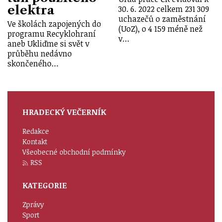
elektra
30. 6. 2022 celkem 231 309
uchazečů o zaměstnání
Ve školách zapojených do
(UoZ), o 4 159 méně než
programu Recyklohraní
v…
aneb Ukliďme si svět v
průběhu nedávno
skončeného…
HRADECKÝ VEČERNÍK
Redakce
Kontakt
Všeobecné obchodní podmínky
RSS
KATEGORIE
Zprávy
Sport