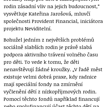
rodin zásadní vliv na jejich budoucnost,“
vysvětluje Kateřina Jarošová, mluvčí
společnosti Provident Financial, iniciátora
projektu Neviditelní.
Bohužel jedním z největších problémů
sociálně slabších rodin je právě slabá
podpora aktivního trávení volného času
pro děti. To vede k tomu, že děti
nenavštěvují žádné kroužky. „V řadě měst
existuje velmi dobrá praxe, kdy radnice
mají speciální fondy na zmírnění
vyčlenění dětí z nízkopříjmových rodin.
Pomocí těchto fondů například financují
nebo spolufinancují účast těchto dětí na