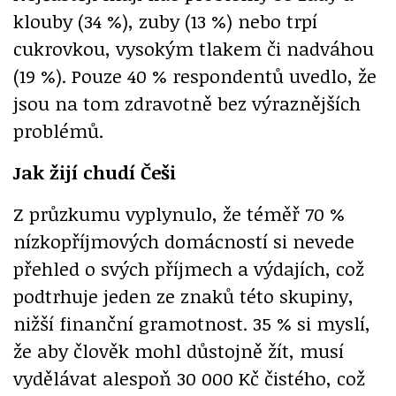
klouby (34 %), zuby (13 %) nebo trpí
cukrovkou, vysokým tlakem či nadváhou
(19 %). Pouze 40 % respondentů uvedlo, že
jsou na tom zdravotně bez výraznějších
problémů.
Jak žijí chudí Češi
Z průzkumu vyplynulo, že téměř 70 %
nízkopříjmových domácností si nevede
přehled o svých příjmech a výdajích, což
podtrhuje jeden ze znaků této skupiny,
nižší finanční gramotnost. 35 % si myslí,
že aby člověk mohl důstojně žít, musí
vydělávat alespoň 30 000 Kč čistého, což