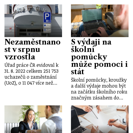
Nezaměstnano
S výdaji na
st v srpnu
školní
vzrostla
pomůcky
může pomoci i
Úřad práce ČR evidoval k
stát
31. 8. 2022 celkem 251 753
uchazečů o zaměstnání
Školní pomůcky, kroužky
(UoZ), o 11 047 více než…
a další výdaje mohou být
na začátku školního roku
značným zásahem do…