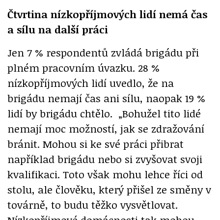
Čtvrtina nízkopříjmových lidí nemá čas
a sílu na další práci
Jen 7 % respondentů zvládá brigádu při
plném pracovním úvazku. 28 %
nízkopříjmových lidí uvedlo, že na
brigádu nemají čas ani sílu, naopak 19 %
lidí by brigádu chtělo. „Bohužel tito lidé
nemají moc možností, jak se zdražování
bránit. Mohou si ke své práci přibrat
například brigádu nebo si zvyšovat svoji
kvalifikaci. Toto však mohu lehce říci od
stolu, ale člověku, který přišel ze směny v
továrně, to budu těžko vysvětlovat.
Nízkopříjmové domácnosti tak mohou