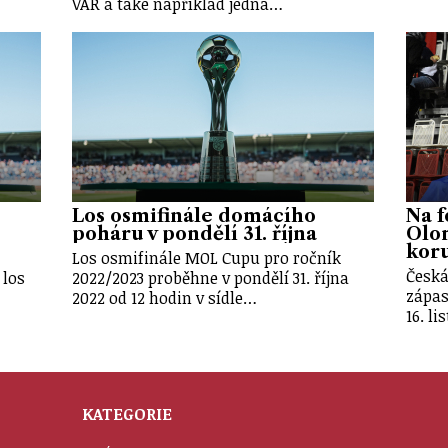
VAR a také například jedna…
Los osmifinále domácího
Na f
poháru v pondělí 31. října
Olo
kor
Los osmifinále MOL Cupu pro ročník
Česká
 los
2022/2023 proběhne v pondělí 31. října
zápas
2022 od 12 hodin v sídle…
16. l
KATEGORIE