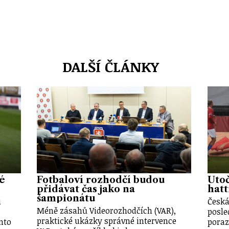
DALŠÍ ČLÁNKY
vé
Fotbaloví rozhodčí budou
Útoč
přidávat čas jako na
hatt
šampionátu
u
Česká
Méně zásahů Videorozhodčích (VAR),
posle
praktické ukázky správné intervence
nto
poraz