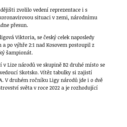
ějišti zvolilo vedení reprezentace i s
koronavirovou situaci v zemi, národnímu
dne přesun.
oligová Viktoria, se český celek naposledy
m a po výhře 2:1 nad Kosovem postoupil z
ský šampionát.
 v Lize národů ve skupině B2 druhé místo se
vedoucí Skotsko. Vítěz tabulky si zajistí
 A. V druhém ročníku Ligy národů jde i o dvě
trovství světa v roce 2022 a je rozhodující