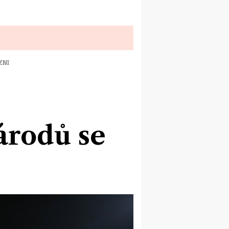
ZNI
árodů se