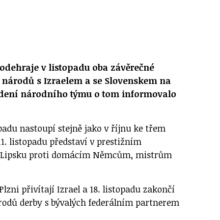
odehraje v listopadu oba závěrečné
 národů s Izraelem a se Slovenskem na
Vedení národního týmu o tom informovalo
padu nastoupí stejně jako v říjnu ke třem
1. listopadu představí v prestižním
v Lipsku proti domácím Němcům, mistrům
Plzni přivítají Izrael a 18. listopadu zakončí
rodů derby s bývalých federálním partnerem