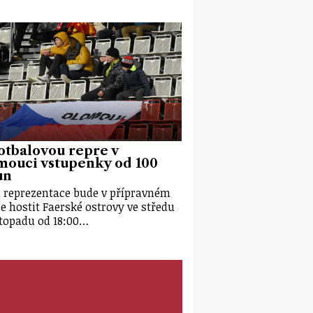
otbalovou repre v
mouci vstupenky od 100
un
 reprezentace bude v přípravném
e hostit Faerské ostrovy ve středu
istopadu od 18:00…