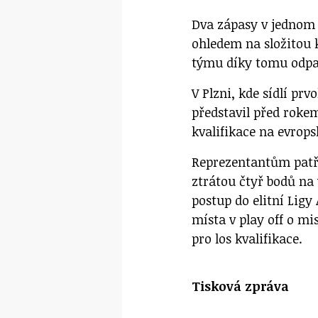
Dva zápasy v jednom d
ohledem na složitou 
týmu díky tomu odpa
V Plzni, kde sídlí prv
představil před roke
kvalifikace na evrop
Reprezentantům patří
ztrátou čtyř bodů na 
postup do elitní Ligy
místa v play off o mis
pro los kvalifikace.
Tisková zpráva