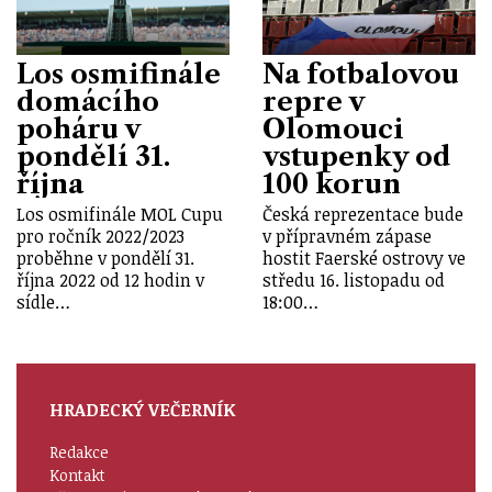
Los osmifinále
Na fotbalovou
domácího
repre v
poháru v
Olomouci
pondělí 31.
vstupenky od
října
100 korun
Los osmifinále MOL Cupu
Česká reprezentace bude
pro ročník 2022/2023
v přípravném zápase
proběhne v pondělí 31.
hostit Faerské ostrovy ve
října 2022 od 12 hodin v
středu 16. listopadu od
sídle…
18:00…
HRADECKÝ VEČERNÍK
Redakce
Kontakt