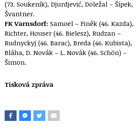
(73. Soukeník), Djurdjević, Doležal – Šípek,
Švantner.
FK Varnsdorf:
Samoel – Finěk (46. Kazda),
Richter, Houser (46. Bielesz), Rudzan –
Rudnyckyj (46. Barac), Breda (46. Kubista),
Bláha, D. Novák – L. Novák (46. Schön) –
Šimon.
Tisková zpráva