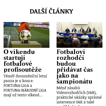
DALŠÍ ČLÁNKY
O víkendu
Fotbaloví
startují
rozhodčí
fotbalové
budou
profisoutěže
přidávat čas
jako na
Téměř dvouměsíční letní
šampionátu
pauza je u konce.
FORTUNA:LIGA a
Méně zásahů
FORTUNA:NÁRODNÍ LIGA
Videorozhodčích (VAR),
mají už tento víkend…
praktické ukázky správné
intervence VAR a také