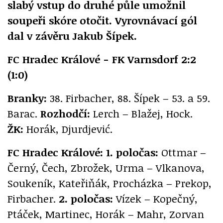
slabý vstup do druhé půle umožnil
soupeři skóre otočit. Vyrovnávací gól
dal v závěru Jakub Šípek.
FC Hradec Králové - FK Varnsdorf 2:2
(1:0)
Branky:
38. Firbacher, 88. Šípek – 53. a 59.
Barac.
Rozhodčí:
Lerch – Blažej, Hock.
ŽK:
Horák, Djurdjević.
FC Hradec Králové: 1. poločas:
Ottmar –
Černý, Čech, Zbrožek, Urma – Vlkanova,
Soukeník, Kateřiňák, Procházka – Prekop,
Firbacher.
2. poločas:
Vízek – Kopečný,
Ptáček, Martinec, Horák – Mahr, Zorvan