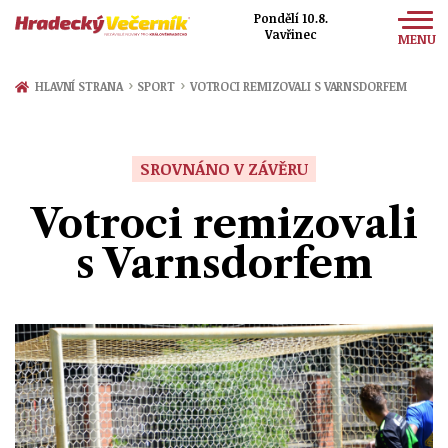
Pondělí 10.8.
Vavřinec
MENU
Zprávy
›
›
HLAVNÍ STRANA
SPORT
VOTROCI REMIZOVALI S VARNSDORFEM
Sport
Kultura
SROVNÁNO V ZÁVĚRU
Společnost
Votroci remizovali
s Varnsdorfem