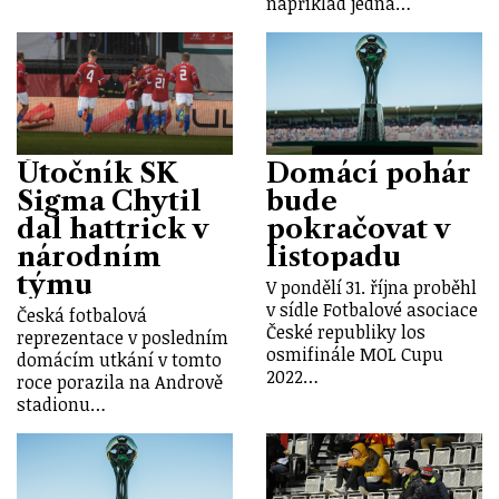
například jedna…
Útočník SK
Domácí pohár
Sigma Chytil
bude
dal hattrick v
pokračovat v
národním
listopadu
týmu
V pondělí 31. října proběhl
v sídle Fotbalové asociace
Česká fotbalová
České republiky los
reprezentace v posledním
osmifinále MOL Cupu
domácím utkání v tomto
2022…
roce porazila na Andrově
stadionu…