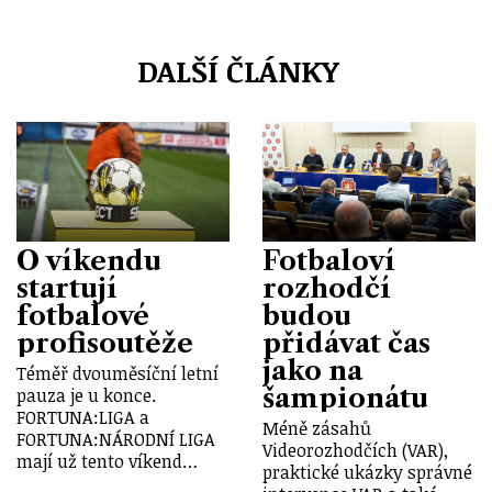
DALŠÍ ČLÁNKY
O víkendu
Fotbaloví
startují
rozhodčí
fotbalové
budou
profisoutěže
přidávat čas
jako na
Téměř dvouměsíční letní
šampionátu
pauza je u konce.
FORTUNA:LIGA a
Méně zásahů
FORTUNA:NÁRODNÍ LIGA
Videorozhodčích (VAR),
mají už tento víkend…
praktické ukázky správné