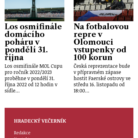
Los osmifinále
Na fotbalovou
domácího
repre v
poháru v
Olomouci
pondělí 31.
vstupenky od
října
100 korun
Los osmifinále MOL Cupu
Česká reprezentace bude
pro ročník 2022/2023
v přípravném zápase
proběhne v pondělí 31.
hostit Faerské ostrovy ve
října 2022 od 12 hodin v
středu 16. listopadu od
sídle…
18:00…
HRADECKÝ VEČERNÍK
Redakce