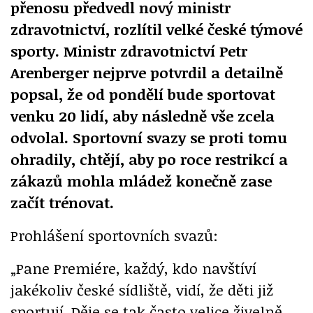
přenosu předvedl nový ministr
zdravotnictví, rozlítil velké české týmové
sporty. Ministr zdravotnictví Petr
Arenberger nejprve potvrdil a detailně
popsal, že od pondělí bude sportovat
venku 20 lidí, aby následně vše zcela
odvolal. Sportovní svazy se proti tomu
ohradily, chtějí, aby po roce restrikcí a
zákazů mohla mládež konečně zase
začít trénovat.
Prohlášení sportovních svazů:
„Pane Premiére, každý, kdo navštíví
jakékoliv české sídliště, vidí, že děti již
sportují. Děje se tak často velice živelně.