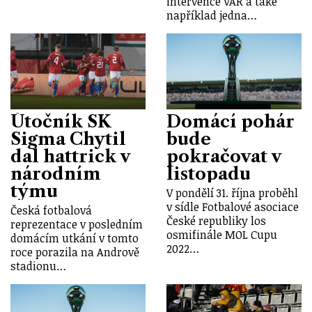
intervence VAR a také
například jedna…
Útočník SK
Domácí pohár
Sigma Chytil
bude
dal hattrick v
pokračovat v
národním
listopadu
týmu
V pondělí 31. října proběhl
v sídle Fotbalové asociace
Česká fotbalová
České republiky los
reprezentace v posledním
osmifinále MOL Cupu
domácím utkání v tomto
2022…
roce porazila na Andrově
stadionu…