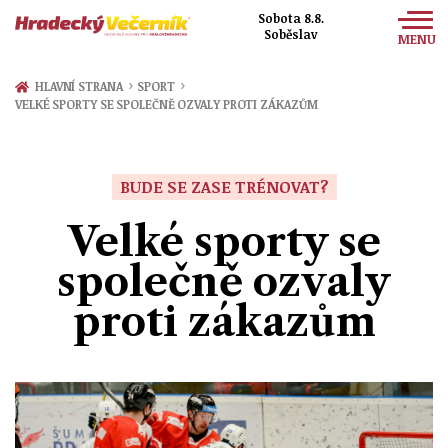
Sobota 8.8.
Soběslav
MENU
Zprávy
›
›
HLAVNÍ STRANA
SPORT
VELKÉ SPORTY SE SPOLEČNĚ OZVALY PROTI ZÁKAZŮM
Sport
Kultura
BUDE SE ZASE TRÉNOVAT?
Společnost
Velké sporty se
společně ozvaly
proti zákazům