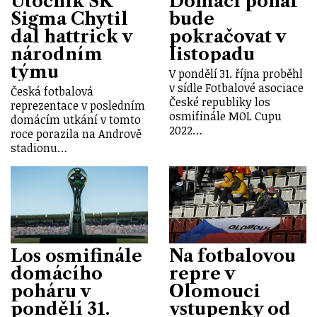
Útočník SK
Domácí pohár
Sigma Chytil
bude
dal hattrick v
pokračovat v
národním
listopadu
týmu
V pondělí 31. října proběhl
v sídle Fotbalové asociace
Česká fotbalová
České republiky los
reprezentace v posledním
osmifinále MOL Cupu
domácím utkání v tomto
2022…
roce porazila na Andrově
stadionu…
Los osmifinále
Na fotbalovou
domácího
repre v
poháru v
Olomouci
pondělí 31.
vstupenky od