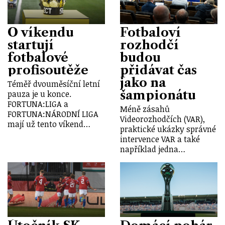
O víkendu
Fotbaloví
startují
rozhodčí
fotbalové
budou
profisoutěže
přidávat čas
jako na
Téměř dvouměsíční letní
šampionátu
pauza je u konce.
FORTUNA:LIGA a
Méně zásahů
FORTUNA:NÁRODNÍ LIGA
Videorozhodčích (VAR),
mají už tento víkend…
praktické ukázky správné
intervence VAR a také
například jedna…