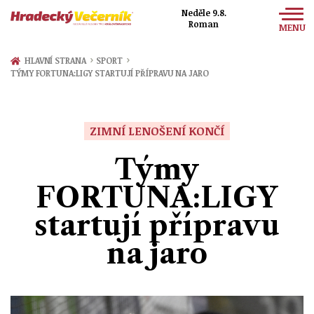
Neděle 9.8.
Roman
MENU
Zprávy
›
›
HLAVNÍ STRANA
SPORT
TÝMY FORTUNA:LIGY STARTUJÍ PŘÍPRAVU NA JARO
Sport
Kultura
ZIMNÍ LENOŠENÍ KONČÍ
Společnost
Týmy
FORTUNA:LIGY
startují přípravu
na jaro