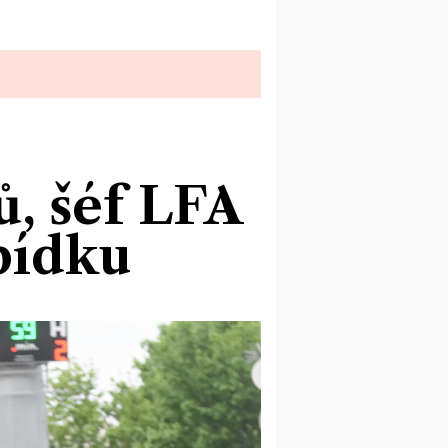
ů, šéf LFA
bídku