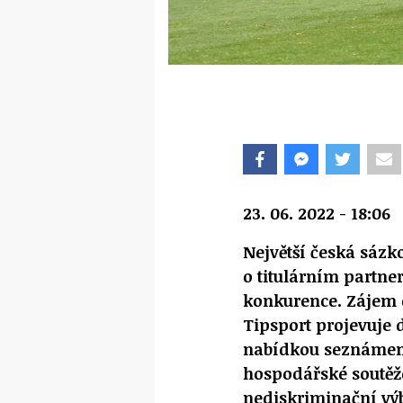
23. 06. 2022 - 18:06
Největší česká sázk
o titulárním partne
konkurence. Zájem o
Tipsport projevuje d
nabídkou seznámeny
hospodářské soutěž
nediskriminační vý