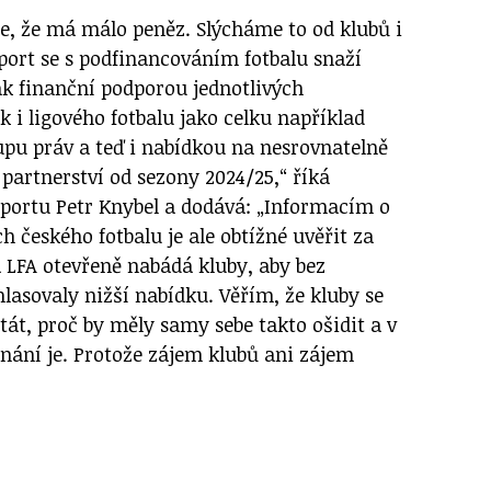
uje, že má málo peněz. Slýcháme to od klubů i
port se s podfinancováním fotbalu snaží
ak finanční podporou jednotlivých
k i ligového fotbalu jako celku například
pu práv a teď i nabídkou na nesrovnatelně
 partnerství od sezony 2024/25,“ říká
psportu Petr Knybel a dodává: „Informacím o
 českého fotbalu je ale obtížné uvěřit za
a LFA otevřeně nabádá kluby, aby bez
lasovaly nižší nabídku. Věřím, že kluby se
át, proč by měly samy sebe takto ošidit a v
nání je. Protože zájem klubů ani zájem