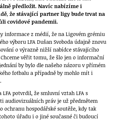
álně předložit. Navíc nabízíme i
ě, že stávající partner ligy bude trvat na
ůli covidové pandemii.
ily informace z médií, že na Ligovém grémiu
vého výboru LFA Dušan Svoboda údajně znovu
ování o výrazně nižší nabídce stávajícího
 Chceme věřit tomu, že šlo jen o informační
jednání by bylo dle našeho názoru v přímém
kého fotbalu a případně by mohlo mít i
.
 LFA potvrdil, že smluvní vztah LFA s
ti audiovizuálních práv je už předmětem
o ochranu hospodářské soutěže, kdy tak
tohoto úřadu i o jiné současné či budoucí