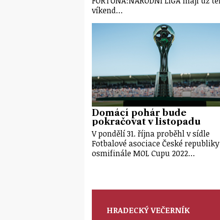
FORTUNA:NÁRODNÍ LIGA mají už te
víkend…
Domácí pohár bude
pokračovat v listopadu
V pondělí 31. října proběhl v sídle
Fotbalové asociace České republiky
osmifinále MOL Cupu 2022…
HRADECKÝ VEČERNÍK