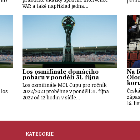
nto
poraz
VAR a také například jedna…
Los osmifinále domácího
Na f
poháru v pondělí 31. října
Olo
kor
Los osmifinále MOL Cupu pro ročník
Česká
 los
2022/2023 proběhne v pondělí 31. října
zápas
2022 od 12 hodin v sídle…
16. l
KATEGORIE