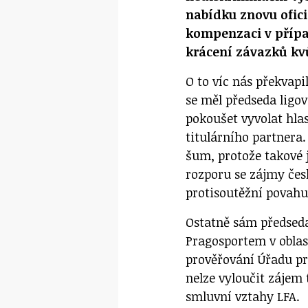
nabídku znovu ofici
kompenzaci v případ
krácení závazků kv
O to víc nás překvap
se měl předseda ligo
pokoušet vyvolat hlas
titulárního partnera.
šum, protože takové 
rozporu se zájmy čes
protisoutěžní povahu
Ostatně sám předseda
Pragosportem v oblas
prověřování Úřadu pr
nelze vyloučit zájem 
smluvní vztahy LFA.