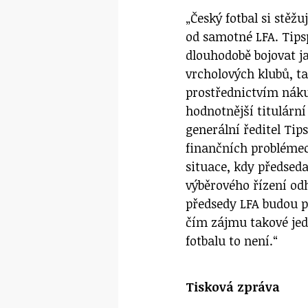
„Český fotbal si stěž
od samotné LFA. Tips
dlouhodobě bojovat j
vrcholových klubů, ta
prostřednictvím náku
hodnotnější titulární
generální ředitel Ti
finančních problémech
situace, kdy předsed
výběrového řízení odh
předsedy LFA budou pt
čím zájmu takové jed
fotbalu to není.“
Tisková zpráva