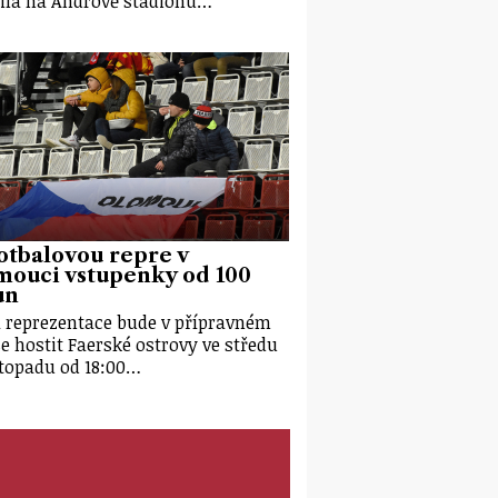
ila na Andrově stadionu…
otbalovou repre v
mouci vstupenky od 100
un
 reprezentace bude v přípravném
e hostit Faerské ostrovy ve středu
istopadu od 18:00…