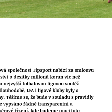
ová společnost Tipsport nabízí za smlouvu
rství o desítky milionů korun víc než
 nejvyšší fotbalovou ligovou soutěž
louhodobě, LFA i ligové kluby byly s
. Těšíme se, že bude v souladu s pravidly
e vypsáno řádné transparentní a
běrové řízení, kde budeme moci tuto