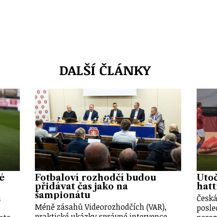
DALŠÍ ČLÁNKY
vé
Fotbaloví rozhodčí budou
Útoč
přidávat čas jako na
hatt
šampionátu
u
Česká
Méně zásahů Videorozhodčích (VAR),
posle
praktické ukázky správné intervence