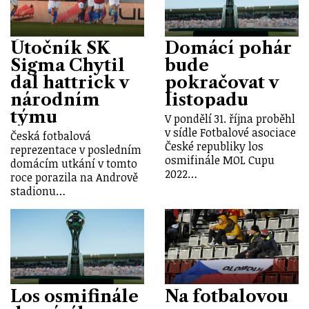
Útočník SK
Domácí pohár
Sigma Chytil
bude
dal hattrick v
pokračovat v
národním
listopadu
týmu
V pondělí 31. října proběhl
v sídle Fotbalové asociace
Česká fotbalová
České republiky los
reprezentace v posledním
osmifinále MOL Cupu
domácím utkání v tomto
2022…
roce porazila na Andrově
stadionu…
Los osmifinále
Na fotbalovou