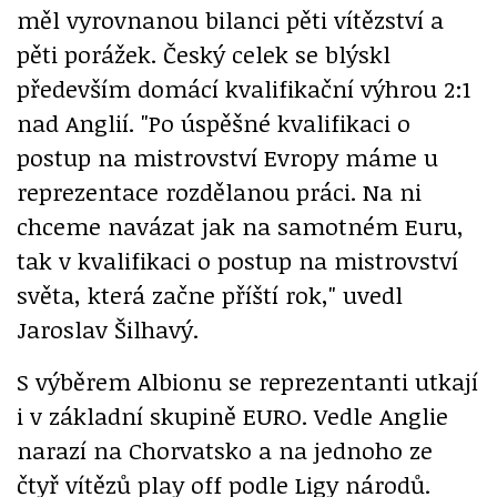
měl vyrovnanou bilanci pěti vítězství a
pěti porážek. Český celek se blýskl
především domácí kvalifikační výhrou 2:1
nad Anglií. "Po úspěšné kvalifikaci o
postup na mistrovství Evropy máme u
reprezentace rozdělanou práci. Na ni
chceme navázat jak na samotném Euru,
tak v kvalifikaci o postup na mistrovství
světa, která začne příští rok," uvedl
Jaroslav Šilhavý.
S výběrem Albionu se reprezentanti utkají
i v základní skupině EURO. Vedle Anglie
narazí na Chorvatsko a na jednoho ze
čtyř vítězů play off podle Ligy národů.