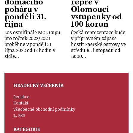
domácího
repre v
poháru v
Olomouci
pondělí 31.
vstupenky od
října
100 korun
Los osmifinále MOL Cupu
Česká reprezentace bude
pro ročník 2022/2023
v přípravném zápase
proběhne v pondělí 31.
hostit Faerské ostrovy ve
října 2022 od 12 hodin v
středu 16. listopadu od
sídle…
18:00…
HRADECKÝ VEČERNÍK
Redakce
Kontakt
Všeobecné obchodní podmínky
RSS
KATEGORIE