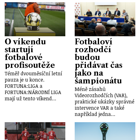
O víkendu
Fotbaloví
startují
rozhodčí
fotbalové
budou
profisoutěže
přidávat čas
jako na
Téměř dvouměsíční letní
šampionátu
pauza je u konce.
FORTUNA:LIGA a
Méně zásahů
FORTUNA:NÁRODNÍ LIGA
Videorozhodčích (VAR),
mají už tento víkend…
praktické ukázky správné
intervence VAR a také
například jedna…