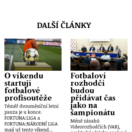
DALŠÍ ČLÁNKY
O víkendu
Fotbaloví
startují
rozhodčí
fotbalové
budou
profisoutěže
přidávat čas
jako na
Téměř dvouměsíční letní
šampionátu
pauza je u konce.
FORTUNA:LIGA a
Méně zásahů
FORTUNA:NÁRODNÍ LIGA
Videorozhodčích (VAR),
mají už tento víkend…