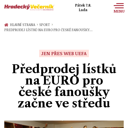
Pátek 7.8.
Lada
MENU
Zprávy
›
›
HLAVNÍ STRANA
SPORT
PŘEDPRODEJ LÍSTKŮ NA EURO PRO ČESKÉ FANOUŠKY…
Sport
Kultura
JEN PŘES WEB UEFA
Společnost
Předprodej lístků
na EURO pro
české fanoušky
začne ve středu