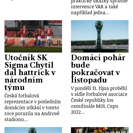
praktické ukázky správné
intervence VAR a také
například jedna…
Útočník SK
Domácí pohár
Sigma Chytil
bude
dal hattrick v
pokračovat v
národním
listopadu
týmu
V pondělí 31. října proběhl
v sídle Fotbalové asociace
Česká fotbalová
České republiky los
reprezentace v posledním
osmifinále MOL Cupu
domácím utkání v tomto
2022…
roce porazila na Andrově
stadionu…