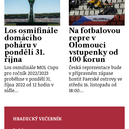
Los osmifinále
Na fotbalovou
domácího
repre v
poháru v
Olomouci
pondělí 31.
vstupenky od
října
100 korun
Los osmifinále MOL Cupu
Česká reprezentace bude
pro ročník 2022/2023
v přípravném zápase
proběhne v pondělí 31.
hostit Faerské ostrovy ve
října 2022 od 12 hodin v
středu 16. listopadu od
sídle…
18:00…
HRADECKÝ VEČERNÍK