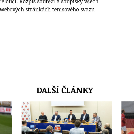
řeloučí. Rozpis soutěží a soupisky všech
a webových stránkách tenisového svazu
DALŠÍ ČLÁNKY