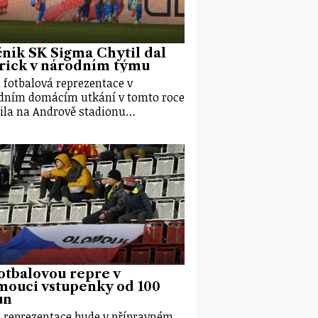
ník SK Sigma Chytil dal
rick v národním týmu
 fotbalová reprezentace v
dním domácím utkání v tomto roce
ila na Andrově stadionu…
otbalovou repre v
mouci vstupenky od 100
un
 reprezentace bude v přípravném