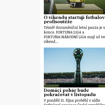
O víkendu startují fotbalo
profisoutěže
Téměř dvouměsíční letní pauza je 
konce. FORTUNA:LIGA a
FORTUNA:NÁRODNÍ LIGA mají už te
víkend…
Domácí pohár bude
pokračovat v listopadu
V pondělí 31. října proběhl v sídle