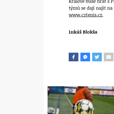
Králové bude hrát s P
týmů se dají najít n
www.cztenis.cz
.
Lukáš Blokša