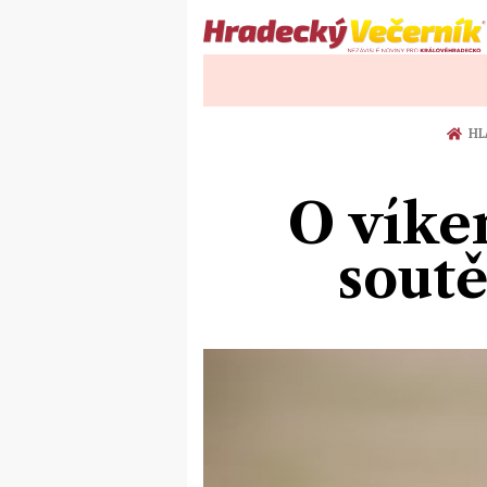
HL
O víke
sout