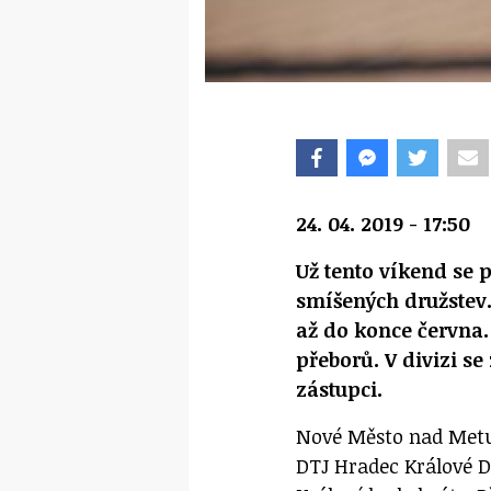
24. 04. 2019 - 17:50
Už tento víkend se p
smíšených družstev
až do konce června
přeborů. V divizi s
zástupci.
Nové Město nad Metuj
DTJ Hradec Králové D