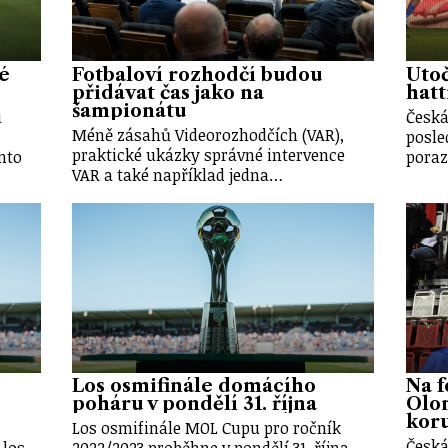
vé
Fotbaloví rozhodčí budou
Útoč
přidávat čas jako na
hatt
šampionátu
u
Česká
Méně zásahů Videorozhodčích (VAR),
posle
praktické ukázky správné intervence
nto
poraz
VAR a také například jedna…
Los osmifinále domácího
Na f
poháru v pondělí 31. října
Olo
kor
Los osmifinále MOL Cupu pro ročník
Česká