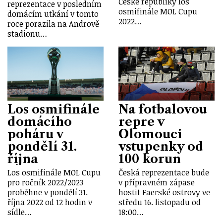
České republiky los
reprezentace v posledním
osmifinále MOL Cupu
domácím utkání v tomto
2022…
roce porazila na Andrově
stadionu…
Los osmifinále
Na fotbalovou
domácího
repre v
poháru v
Olomouci
pondělí 31.
vstupenky od
října
100 korun
Los osmifinále MOL Cupu
Česká reprezentace bude
pro ročník 2022/2023
v přípravném zápase
proběhne v pondělí 31.
hostit Faerské ostrovy ve
října 2022 od 12 hodin v
středu 16. listopadu od
sídle…
18:00…