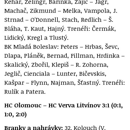
Kehar, Zelingr, Barinka, Zajíc – Jágr,
Machač, Zikmund – Melka, Vampola, J.
Strnad – O'Donnell, Stach, Redlich – Š.
Bláha, T. Kaut, Hajný. Trenéři: Čermák,
Lidický, Kregl a Tlustý.
BK Mladá Boleslav: Peters – Hrbas, Ševc,
Dlapa, Pláněk, Bernad, Fillman, Hrdinka –
Skalický, Zbořil, Klepiš – R. Zohorna,
Jeglič, Cienciala – Lunter, Bičevskis,
Kašpar – Flynn, Najman, Šťastný. Trenéři:
Rulík a Patera.
HC Olomouc – HC Verva Litvínov 3:1 (0:1,
1:0, 2:0)
Branky a nahrávky:
32. Kolouch (V.