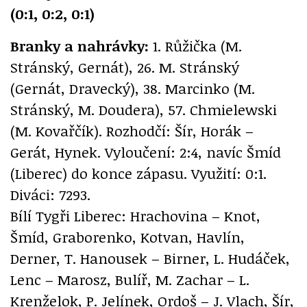
(0:1, 0:2, 0:1)
Branky a nahrávky:
1. Růžička (M.
Stránský, Gernát), 26. M. Stránský
(Gernát, Dravecký), 38. Marcinko (M.
Stránský, M. Doudera), 57. Chmielewski
(M. Kovařčík). Rozhodčí: Šír, Horák –
Gerát, Hynek. Vyloučení: 2:4, navíc Šmíd
(Liberec) do konce zápasu. Využití: 0:1.
Diváci: 7293.
Bílí Tygři Liberec: Hrachovina – Knot,
Šmíd, Graborenko, Kotvan, Havlín,
Derner, T. Hanousek – Birner, L. Hudáček,
Lenc – Marosz, Bulíř, M. Zachar – L.
Krenželok, P. Jelínek, Ordoš – J. Vlach, Šír,