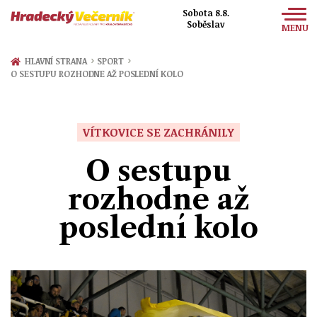
Sobota 8.8.
Soběslav
MENU
Zprávy
›
›
HLAVNÍ STRANA
SPORT
O SESTUPU ROZHODNE AŽ POSLEDNÍ KOLO
Sport
Kultura
VÍTKOVICE SE ZACHRÁNILY
Společnost
O sestupu
rozhodne až
poslední kolo