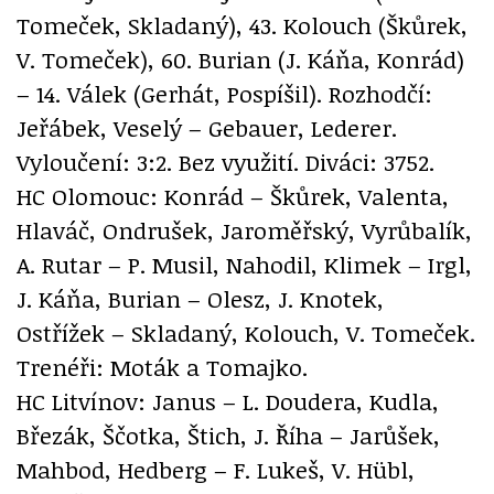
Tomeček, Skladaný), 43. Kolouch (Škůrek,
V. Tomeček), 60. Burian (J. Káňa, Konrád)
– 14. Válek (Gerhát, Pospíšil). Rozhodčí:
Jeřábek, Veselý – Gebauer, Lederer.
Vyloučení: 3:2. Bez využití. Diváci: 3752.
HC Olomouc: Konrád – Škůrek, Valenta,
Hlaváč, Ondrušek, Jaroměřský, Vyrůbalík,
A. Rutar – P. Musil, Nahodil, Klimek – Irgl,
J. Káňa, Burian – Olesz, J. Knotek,
Ostřížek – Skladaný, Kolouch, V. Tomeček.
Trenéři: Moták a Tomajko.
HC Litvínov: Janus – L. Doudera, Kudla,
Březák, Ščotka, Štich, J. Říha – Jarůšek,
Mahbod, Hedberg – F. Lukeš, V. Hübl,