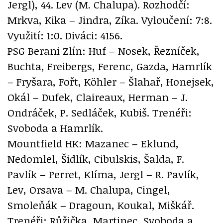
Jergl), 44. Lev (M. Chalupa). Rozhodčí:
Mrkva, Kika – Jindra, Zíka. Vyloučení: 7:8.
Využití: 1:0. Diváci: 4156.
PSG Berani Zlín: Huf – Nosek, Řezníček,
Buchta, Freibergs, Ferenc, Gazda, Hamrlík
– Fryšara, Fořt, Köhler – Šlahař, Honejsek,
Okál – Dufek, Claireaux, Herman – J.
Ondráček, P. Sedláček, Kubiš. Trenéři:
Svoboda a Hamrlík.
Mountfield HK: Mazanec – Eklund,
Nedomlel, Šidlík, Cibulskis, Šalda, F.
Pavlík – Perret, Klíma, Jergl – R. Pavlík,
Lev, Orsava – M. Chalupa, Cingel,
Smoleňák – Dragoun, Koukal, Miškář.
Trenéři: Růžička, Martinec, Svoboda a