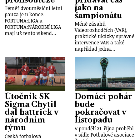
jako na
Téměř dvouměsíční letní
šampionátu
pauza je u konce.
FORTUNA:LIGA a
Méně zásahů
FORTUNA:NÁRODNÍ LIGA
Videorozhodčích (VAR),
mají už tento víkend…
praktické ukázky správné
intervence VAR a také
například jedna…
Útočník SK
Domácí pohár
Sigma Chytil
bude
dal hattrick v
pokračovat v
národním
listopadu
týmu
V pondělí 31. října proběhl
v sídle Fotbalové asociace
Česká fotbalová