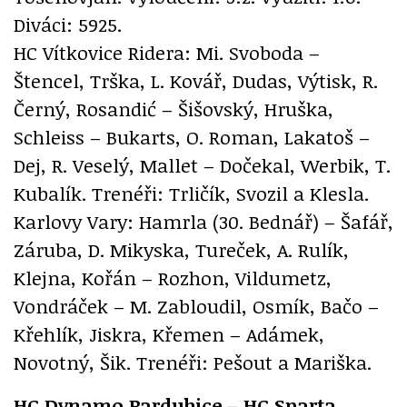
Diváci: 5925.
HC Vítkovice Ridera: Mi. Svoboda –
Štencel, Trška, L. Kovář, Dudas, Výtisk, R.
Černý, Rosandić – Šišovský, Hruška,
Schleiss – Bukarts, O. Roman, Lakatoš –
Dej, R. Veselý, Mallet – Dočekal, Werbik, T.
Kubalík. Trenéři: Trličík, Svozil a Klesla.
Karlovy Vary: Hamrla (30. Bednář) – Šafář,
Záruba, D. Mikyska, Tureček, A. Rulík,
Klejna, Kořán – Rozhon, Vildumetz,
Vondráček – M. Zabloudil, Osmík, Bačo –
Křehlík, Jiskra, Křemen – Adámek,
Novotný, Šik. Trenéři: Pešout a Mariška.
HC Dynamo Pardubice – HC Sparta