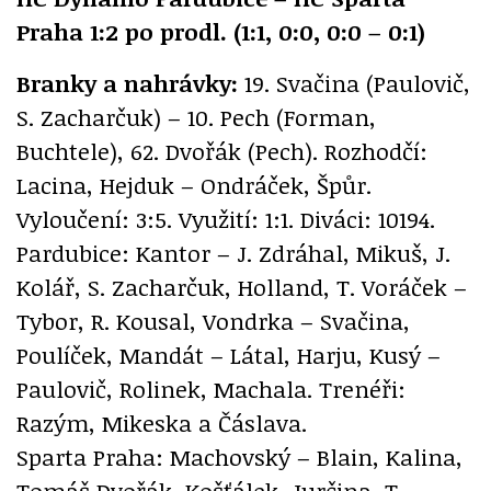
Praha 1:2 po prodl. (1:1, 0:0, 0:0 – 0:1)
Branky a nahrávky:
19. Svačina (Paulovič,
S. Zacharčuk) – 10. Pech (Forman,
Buchtele), 62. Dvořák (Pech). Rozhodčí:
Lacina, Hejduk – Ondráček, Špůr.
Vyloučení: 3:5. Využití: 1:1. Diváci: 10194.
Pardubice: Kantor – J. Zdráhal, Mikuš, J.
Kolář, S. Zacharčuk, Holland, T. Voráček –
Tybor, R. Kousal, Vondrka – Svačina,
Poulíček, Mandát – Látal, Harju, Kusý –
Paulovič, Rolinek, Machala. Trenéři:
Razým, Mikeska a Čáslava.
Sparta Praha: Machovský – Blain, Kalina,
Tomáš Dvořák, Košťálek, Jurčina, T.