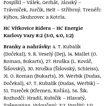
Pospíšil – Válek, Gerhát, Jánský –
Trávníček, Jurčík, Helt – Stříbrný. Trenéři:
Kýhos, Skuhrovec a Kotrla.
HC Vítkovice Ridera – HC Energie
Karlovy Vary 8:2 (3:0, 4:0, 1:2)
Branky a nahrávky:
4. T. Kubalík
(Dočekal), 9. R. Veselý (Dej), 14. Mallet (O.
Roman, Bukarts), 27. Hruška (L. Kovář,
Šišovský), 30. Hruška (Šišovský, Schleiss),
31. O. Roman (Bukarts), 39. Werbik (Dudas,
Dočekal), 47. T. Kubalík (Dudas, Werbik) –
51. Tureček (Křemen, Kořán), 56. Šik.
Rozhodčí: Hradil, Kubičík – Hlavatý,
Tošenovjan. Vyloučení: 3:2. Využití: 1:0.