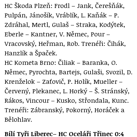
HC Škoda Plzeň: Frodl – Jank, Čerešňák,
Pulpán, Jánošík, Vráblík, L. Kaňák – P.
Zdráhal, Mertl, Gulaš – Straka, Kodýtek,
Eberle – Kantner, V. Němec, Pour –
Vracovský, Heřman, Rob. Trenéři: Čihák,
Hanzlík a Špaček.
HC Kometa Brno: Čiliak – Baranka, O.
Němec, Pyrochta, Bartejs, Gulaši, Svozil, D.
Krenželok – Zaťovič, P. Holík, Mueller –
Červený, Plekanec, L. Horký – Š. Stránský,
Rákos, Vincour – Kusko, Střondala, Kunc.
Trenéři: Zábranský, Pokorný, Horáček a
Bělohlav.
Bílí Tyři Liberec– HC Oceláři Třinec 0:4