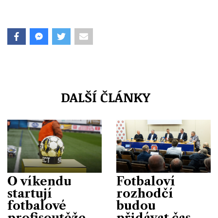
DALŠÍ ČLÁNKY
O víkendu
Fotbaloví
startují
rozhodčí
fotbalové
budou
profisoutěže
přidávat čas