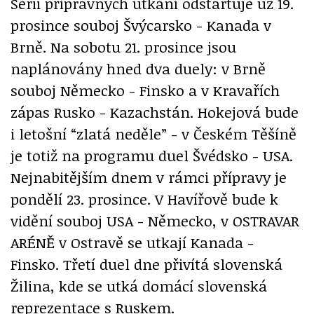
Sérii přípravných utkání odstartuje už 19.
prosince souboj Švýcarsko - Kanada v
Brně. Na sobotu 21. prosince jsou
naplánovány hned dva duely: v Brně
souboj Německo - Finsko a v Kravařích
zápas Rusko - Kazachstán. Hokejová bude
i letošní “zlatá neděle” - v Českém Těšíně
je totiž na programu duel Švédsko - USA.
Nejnabitějším dnem v rámci přípravy je
pondělí 23. prosince. V Havířově bude k
vidění souboj USA - Německo, v OSTRAVAR
ARÉNĚ v Ostravě se utkají Kanada -
Finsko. Třetí duel dne přivítá slovenská
Žilina, kde se utká domácí slovenská
reprezentace s Ruskem.