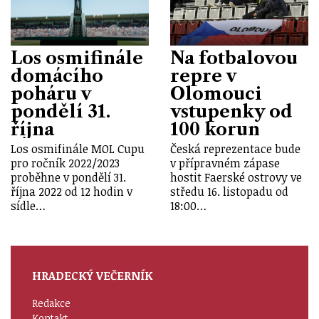
Los osmifinále
Na fotbalovou
domácího
repre v
poháru v
Olomouci
pondělí 31.
vstupenky od
října
100 korun
Los osmifinále MOL Cupu
Česká reprezentace bude
pro ročník 2022/2023
v přípravném zápase
proběhne v pondělí 31.
hostit Faerské ostrovy ve
října 2022 od 12 hodin v
středu 16. listopadu od
sídle…
18:00…
HRADECKÝ VEČERNÍK
Redakce
Kontakt