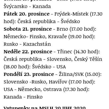
Švýcarsko - Kanada
Pátek 20. prosince
- Frýdek-Místek (17.30
hod): Česká republika - Švédsko
Sobota 21. prosince
- Brno (17.00 hod):
Německo- Finsko, Kravaře (19.00 hod):
Rusko - Kazachstán
Neděle 22. prosince
- Třinec (14.30 hod):
Česká republika - Slovensko, Český Těšín
(18.00 hod): Švédsko - USA
Pondělí 23. prosince
- Žilina/SVK (15.00):
Slovensko -Rusko, Havířov (17.00 hod):
USA - Německo, Ostrava (17.30 hod):
Kanada - Finsko
Vstupenky na MSLH 20 IIHF 2020