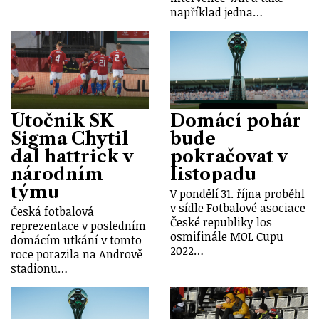
například jedna…
Útočník SK
Domácí pohár
Sigma Chytil
bude
dal hattrick v
pokračovat v
národním
listopadu
týmu
V pondělí 31. října proběhl
v sídle Fotbalové asociace
Česká fotbalová
České republiky los
reprezentace v posledním
osmifinále MOL Cupu
domácím utkání v tomto
2022…
roce porazila na Andrově
stadionu…