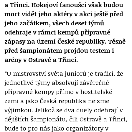
a Třinci. Hokejoví fanoušci však budou
moct vidět jeho aktéry v akci ještě před
jeho začátkem, všech deset týmů
odehraje v rámci kempů přípravné
zápasy na území České republiky. Těsně
před šampionátem projdou testem i
arény v Ostravě a Třinci.
“U mistrovství světa juniorů je tradicí, že
jednotlivé týmy absolvují závěrečné
přípravné kempy přímo v hostitelské
zemi a jako Česká republika nejsme
výjimkou. Jelikož se dva duely odehrají v
dějištích šampionátu, čili Ostravě a Třinci,
bude to pro nás jako organizátory v