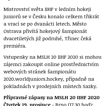
Mistrovství světa IIHF v ledním hokeji
juniorů se v Česku konalo celkem třikrát
a vrací se po dvanácti letech. Město
Ostrava přivítá hokejový šampionát
dvacetiletých již podruhé, Třinec čeká
premiéra.
Vstupenky na MSLH 20 IIHF 2020 si mohou
zájemci zakoupit online prostřednictvím
webových stránek šampionátu
2020.worldjuniors.hockey, případně na
pokladnách v prodejních místech Sazky.
Přípravné zápasy na MSLH 20 IIHF 2020
Čtvrtek 19. prosince
- Brno (17.30 hod):