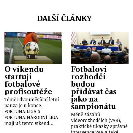
DALŠÍ ČLÁNKY
O víkendu
Fotbaloví
startují
rozhodčí
fotbalové
budou
profisoutěže
přidávat čas
jako na
Téměř dvouměsíční letní
šampionátu
pauza je u konce.
FORTUNA:LIGA a
Méně zásahů
FORTUNA:NÁRODNÍ LIGA
Videorozhodčích (VAR),
mají už tento víkend…
praktické ukázky správné
intervence VAR a také