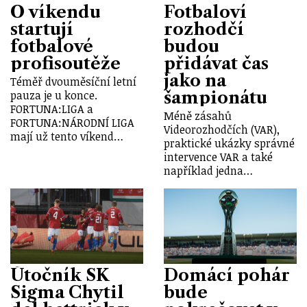
O víkendu
Fotbaloví
startují
rozhodčí
fotbalové
budou
profisoutěže
přidávat čas
jako na
Téměř dvouměsíční letní
šampionátu
pauza je u konce.
FORTUNA:LIGA a
Méně zásahů
FORTUNA:NÁRODNÍ LIGA
Videorozhodčích (VAR),
mají už tento víkend…
praktické ukázky správné
intervence VAR a také
například jedna…
Útočník SK
Domácí pohár
Sigma Chytil
bude