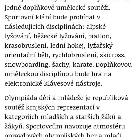
jedné doplňkové umělecké soutěži.
Sportovní klání bude probíhat v
následujících disciplínách: alpské
lyžování, běžecké lyžování, biatlon,
krasobruslení, lední hokej, lyžařský
orientační běh, rychlobruslení, skicross,
snowboarding, šachy, karate. Doplňkovou
uměleckou disciplínou bude hra na
elektronické klávesové nástroje.
Olympiáda dětí a mládeže je republiková
soutěž krajských reprezentací v
kategoriích mladších a starších žáků a
žákyň. Sportovcům navozuje atmosféru
opravdových olympijských her a mladí