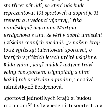
sto třicet pět lidí, ve které nás bude
reprezentovat 101 sportovců a doplní je 31
trenérů a 3 vedoucí výpravy," říká
náměstkyně hejtmana Martina
Berdychová s tím, že věří v dobrá umístění
i získání cenných medailí. „V našem kraji
totiž vyrůstají talentovaní sportovci, o
kterých v příštích letech určitě uslyšíme.
Ráda vidím, když mládež aktivně tráví
volný čas sportem. Olympiády s nimi
každý rok prožívám a fandím,"
dodává
náměstkyně Berdychová.
Sportovci jednotlivých krajů si budou
moci poměřit síly v jedenácti sportech a v