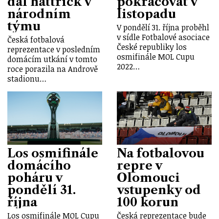
dal hattrick v
pokračovat v
národním
listopadu
týmu
V pondělí 31. října proběhl
v sídle Fotbalové asociace
Česká fotbalová
České republiky los
reprezentace v posledním
osmifinále MOL Cupu
domácím utkání v tomto
2022…
roce porazila na Andrově
stadionu…
Los osmifinále
Na fotbalovou
domácího
repre v
poháru v
Olomouci
pondělí 31.
vstupenky od
října
100 korun
Los osmifinále MOL Cupu
Česká reprezentace bude