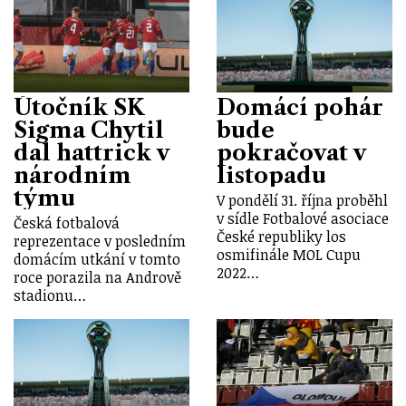
Útočník SK
Domácí pohár
Sigma Chytil
bude
dal hattrick v
pokračovat v
národním
listopadu
týmu
V pondělí 31. října proběhl
v sídle Fotbalové asociace
Česká fotbalová
České republiky los
reprezentace v posledním
osmifinále MOL Cupu
domácím utkání v tomto
2022…
roce porazila na Andrově
stadionu…