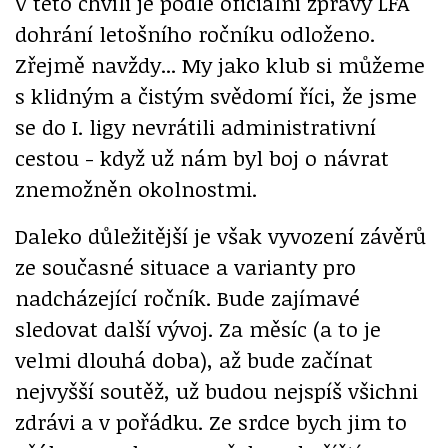
V této chvíli je podle oficiální zprávy LFA
dohrání letošního ročníku odloženo.
Zřejmě navždy... My jako klub si můžeme
s klidným a čistým svědomí říci, že jsme
se do I. ligy nevrátili administrativní
cestou - když už nám byl boj o návrat
znemožněn okolnostmi.
Daleko důležitější je však vyvození závěrů
ze současné situace a varianty pro
nadcházející ročník. Bude zajímavé
sledovat další vývoj. Za měsíc (a to je
velmi dlouhá doba), až bude začínat
nejvyšší soutěž, už budou nejspíš všichni
zdrávi a v pořádku. Ze srdce bych jim to