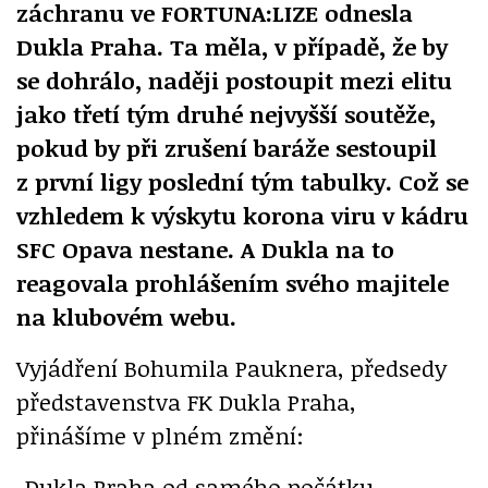
záchranu ve FORTUNA:LIZE odnesla
Dukla Praha. Ta měla, v případě, že by
se dohrálo, naději postoupit mezi elitu
jako třetí tým druhé nejvyšší soutěže,
pokud by při zrušení baráže sestoupil
z první ligy poslední tým tabulky. Což se
vzhledem k výskytu korona viru v kádru
SFC Opava nestane. A Dukla na to
reagovala prohlášením svého majitele
na klubovém webu.
Vyjádření Bohumila Pauknera, předsedy
představenstva FK Dukla Praha,
přinášíme v plném změní:
„Dukla Praha od samého počátku