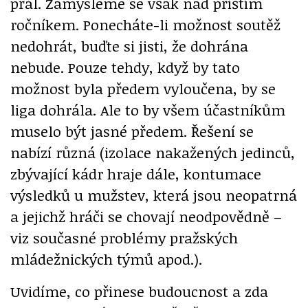
přál. Zamysleme se však nad příštím
ročníkem. Ponecháte-li možnost soutěž
nedohrát, buďte si jisti, že dohrána
nebude. Pouze tehdy, když by tato
možnost byla předem vyloučena, by se
liga dohrála. Ale to by všem účastníkům
muselo být jasné předem. Řešení se
nabízí různá (izolace nakažených jedinců,
zbývající kádr hraje dále, kontumace
výsledků u mužstev, která jsou neopatrná
a jejichž hráči se chovají neodpovědně –
viz současné problémy pražských
mládežnických týmů apod.).
Uvidíme, co přinese budoucnost a zda