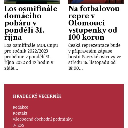
Los osmifinále
Na fotbalovou
domácího
repre v
poháru v
Olomouci
pondělí 31.
vstupenky od
října
100 korun
Los osmifinále MOL Cupu
Česká reprezentace bude
pro ročník 2022/2023
v přípravném zápase
proběhne v pondělí 31.
hostit Faerské ostrovy ve
října 2022 od 12 hodin v
středu 16. listopadu od
sídle…
18:00…
HRADECKÝ VEČERNÍK
Redakce
Kontakt
Všeobecné obchodní podmínky
RSS