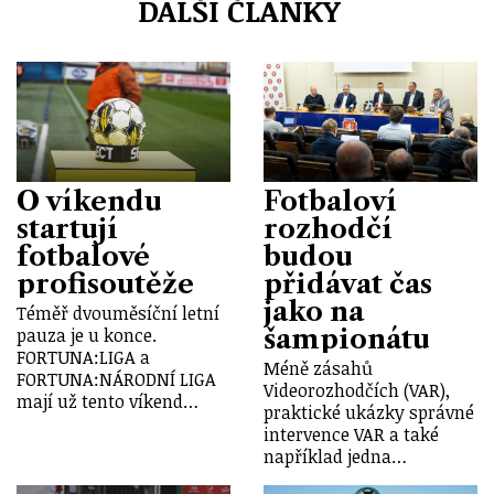
DALŠÍ ČLÁNKY
O víkendu
Fotbaloví
startují
rozhodčí
fotbalové
budou
profisoutěže
přidávat čas
jako na
Téměř dvouměsíční letní
šampionátu
pauza je u konce.
FORTUNA:LIGA a
Méně zásahů
FORTUNA:NÁRODNÍ LIGA
Videorozhodčích (VAR),
mají už tento víkend…
praktické ukázky správné
intervence VAR a také
například jedna…