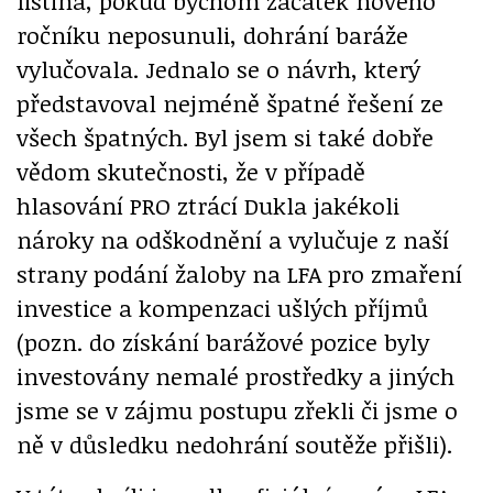
listina, pokud bychom začátek nového
ročníku neposunuli, dohrání baráže
vylučovala. Jednalo se o návrh, který
představoval nejméně špatné řešení ze
všech špatných. Byl jsem si také dobře
vědom skutečnosti, že v případě
hlasování PRO ztrácí Dukla jakékoli
nároky na odškodnění a vylučuje z naší
strany podání žaloby na LFA pro zmaření
investice a kompenzaci ušlých příjmů
(pozn. do získání barážové pozice byly
investovány nemalé prostředky a jiných
jsme se v zájmu postupu zřekli či jsme o
ně v důsledku nedohrání soutěže přišli).