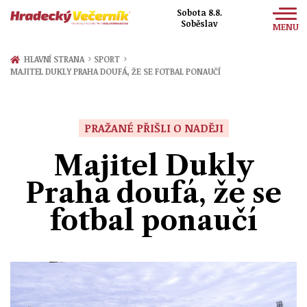
Sobota 8.8.
Soběslav
MENU
Zprávy
›
›
HLAVNÍ STRANA
SPORT
MAJITEL DUKLY PRAHA DOUFÁ, ŽE SE FOTBAL PONAUČÍ
Sport
Kultura
PRAŽANÉ PŘIŠLI O NADĚJI
Společnost
Majitel Dukly
Praha doufá, že se
fotbal ponaučí