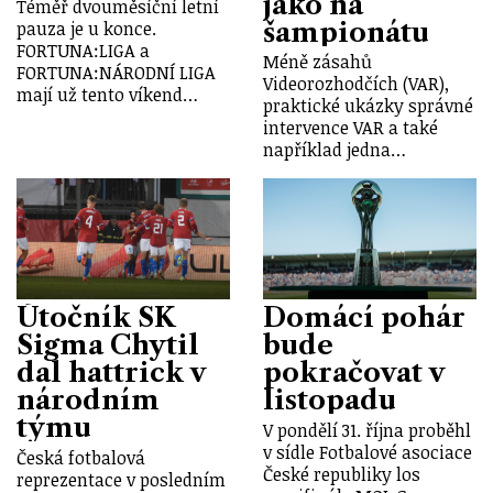
jako na
Téměř dvouměsíční letní
šampionátu
pauza je u konce.
FORTUNA:LIGA a
Méně zásahů
FORTUNA:NÁRODNÍ LIGA
Videorozhodčích (VAR),
mají už tento víkend…
praktické ukázky správné
intervence VAR a také
například jedna…
Útočník SK
Domácí pohár
Sigma Chytil
bude
dal hattrick v
pokračovat v
národním
listopadu
týmu
V pondělí 31. října proběhl
v sídle Fotbalové asociace
Česká fotbalová
České republiky los
reprezentace v posledním