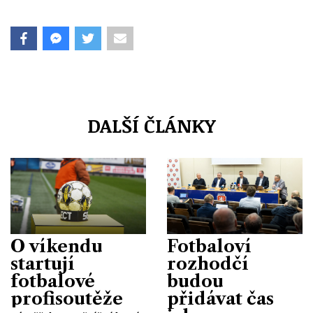
DALŠÍ ČLÁNKY
O víkendu
Fotbaloví
startují
rozhodčí
fotbalové
budou
profisoutěže
přidávat čas