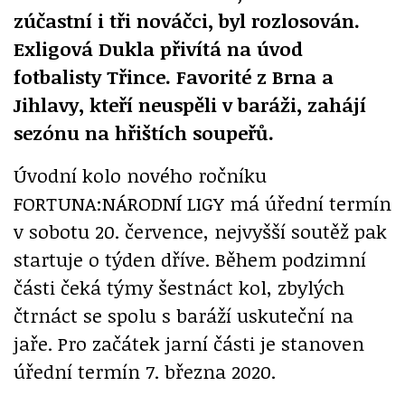
zúčastní i tři nováčci, byl rozlosován.
Exligová Dukla přivítá na úvod
fotbalisty Třince. Favorité z Brna a
Jihlavy, kteří neuspěli v baráži, zahájí
sezónu na hřištích soupeřů.
Úvodní kolo nového ročníku
FORTUNA:NÁRODNÍ LIGY má úřední termín
v sobotu 20. července, nejvyšší soutěž pak
startuje o týden dříve. Během podzimní
části čeká týmy šestnáct kol, zbylých
čtrnáct se spolu s baráží uskuteční na
jaře. Pro začátek jarní části je stanoven
úřední termín 7. března 2020.