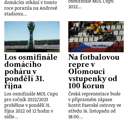
osmifinále MOL Cupu
domácím utkání v tomto
2022…
roce porazila na Andrově
stadionu…
Los osmifinále
Na fotbalovou
domácího
repre v
poháru v
Olomouci
pondělí 31.
vstupenky od
října
100 korun
Los osmifinále MOL Cupu
Česká reprezentace bude
pro ročník 2022/2023
v přípravném zápase
proběhne v pondělí 31.
hostit Faerské ostrovy ve
října 2022 od 12 hodin v
středu 16. listopadu od
sídle…
18:00…