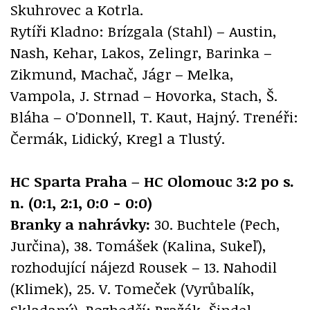
Skuhrovec a Kotrla.
Rytíři Kladno: Brízgala (Stahl) – Austin,
Nash, Kehar, Lakos, Zelingr, Barinka –
Zikmund, Machač, Jágr – Melka,
Vampola, J. Strnad – Hovorka, Stach, Š.
Bláha – O'Donnell, T. Kaut, Hajný. Trenéři:
Čermák, Lidický, Kregl a Tlustý.
HC Sparta Praha – HC Olomouc 3:2 po s.
n. (0:1, 2:1, 0:0 - 0:0)
Branky a nahrávky:
30. Buchtele (Pech,
Jurčina), 38. Tomášek (Kalina, Sukeľ),
rozhodující nájezd Rousek – 13. Nahodil
(Klimek), 25. V. Tomeček (Vyrůbalík,
Skladaný). Rozhodčí: Pražák, Šindel –