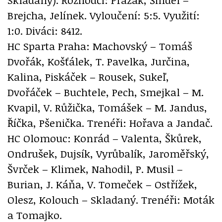
Brejcha, Jelínek. Vyloučení: 5:5. Využití:
1:0. Diváci: 8412.
HC Sparta Praha: Machovský – Tomáš
Dvořák, Košťálek, T. Pavelka, Jurčina,
Kalina, Piskáček – Rousek, Sukeľ,
Dvořáček – Buchtele, Pech, Smejkal – M.
Kvapil, V. Růžička, Tomášek – M. Jandus,
Říčka, Pšenička. Trenéři: Hořava a Jandač.
HC Olomouc: Konrád – Valenta, Škůrek,
Ondrušek, Dujsík, Vyrůbalík, Jaroměřský,
Švrček – Klimek, Nahodil, P. Musil –
Burian, J. Káňa, V. Tomeček – Ostřížek,
Olesz, Kolouch – Skladaný. Trenéři: Moták
a Tomajko.