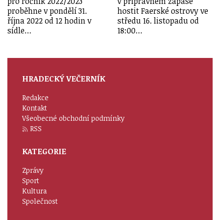
pro ročník 2022/2023
v přípravném zápase
proběhne v pondělí 31.
hostit Faerské ostrovy ve
října 2022 od 12 hodin v
středu 16. listopadu od
sídle…
18:00…
HRADECKÝ VEČERNÍK
Redakce
Kontakt
Všeobecné obchodní podmínky
RSS
KATEGORIE
Zprávy
Sport
Kultura
Společnost