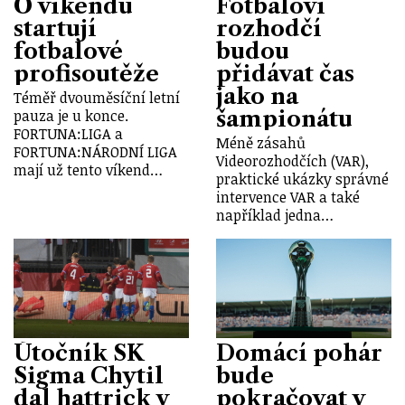
O víkendu
Fotbaloví
startují
rozhodčí
fotbalové
budou
profisoutěže
přidávat čas
jako na
Téměř dvouměsíční letní
šampionátu
pauza je u konce.
FORTUNA:LIGA a
Méně zásahů
FORTUNA:NÁRODNÍ LIGA
Videorozhodčích (VAR),
mají už tento víkend…
praktické ukázky správné
intervence VAR a také
například jedna…
Útočník SK
Domácí pohár
Sigma Chytil
bude
dal hattrick v
pokračovat v