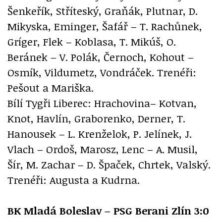
Šenkeřík, Stříteský, Graňák, Plutnar, D.
Mikyska, Eminger, Šafář – T. Rachůnek,
Gríger, Flek – Koblasa, T. Mikúš, O.
Beránek – V. Polák, Černoch, Kohout –
Osmík, Vildumetz, Vondráček. Trenéři:
Pešout a Mariška.
Bílí Tygři Liberec: Hrachovina– Kotvan,
Knot, Havlín, Graborenko, Derner, T.
Hanousek – L. Krenželok, P. Jelínek, J.
Vlach – Ordoš, Marosz, Lenc – A. Musil,
Šír, M. Zachar – D. Špaček, Chrtek, Valský.
Trenéři: Augusta a Kudrna.
BK Mladá Boleslav – PSG Berani Zlín 3:0