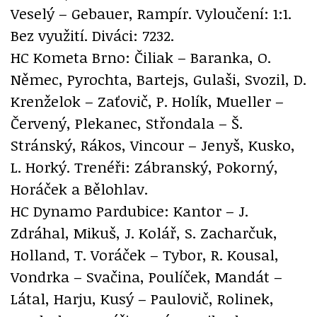
Veselý – Gebauer, Rampír. Vyloučení: 1:1.
Bez využití. Diváci: 7232.
HC Kometa Brno: Čiliak – Baranka, O.
Němec, Pyrochta, Bartejs, Gulaši, Svozil, D.
Krenželok – Zaťovič, P. Holík, Mueller –
Červený, Plekanec, Střondala – Š.
Stránský, Rákos, Vincour – Jenyš, Kusko,
L. Horký. Trenéři: Zábranský, Pokorný,
Horáček a Bělohlav.
HC Dynamo Pardubice: Kantor – J.
Zdráhal, Mikuš, J. Kolář, S. Zacharčuk,
Holland, T. Voráček – Tybor, R. Kousal,
Vondrka – Svačina, Poulíček, Mandát –
Látal, Harju, Kusý – Paulovič, Rolinek,