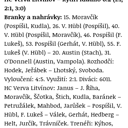
2:1, 3:0)
Branky a nahrávky:
15. Moravčík
(Pospíšil, Kudla), 26. V. Hübl (Pospíšil), 40.
V. Hübl (Pospíšil, Moravčík), 46. Pospíšil (F.
Lukeš), 53. Pospíšil (Gerhát, V. Hübl), 55. F.
Lukeš (V. Hübl) – 20. Austin (Stach), 31.
O'Donnell (Austin, Vampola). Rozhodčí:
Hodek, Jeřábek – Lhotský, Svoboda.
Vyloučení: 4:5. Využití: 2:1. Diváci: 6011.
HC Verva Litvínov: Janus – J. Říha,
Moravčík, Ščotka, Štich, Kudla, Baránek –
Petružálek, Mahbod, Jarůšek – Pospíšil, V.
Hübl, F. Lukeš – Válek, Gerhát, Hedberg –
Helt, Jurčík, Trávníček. Trenéři: Kýhos,