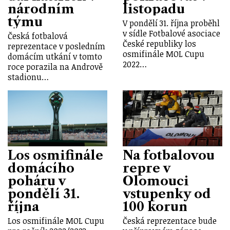
národním
listopadu
týmu
V pondělí 31. října proběhl
v sídle Fotbalové asociace
Česká fotbalová
České republiky los
reprezentace v posledním
osmifinále MOL Cupu
domácím utkání v tomto
2022…
roce porazila na Andrově
stadionu…
Los osmifinále
Na fotbalovou
domácího
repre v
poháru v
Olomouci
pondělí 31.
vstupenky od
října
100 korun
Los osmifinále MOL Cupu
Česká reprezentace bude