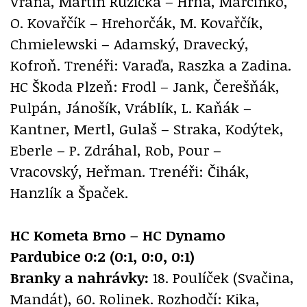
Vrána, Martin Růžička – Hrňa, Marcinko,
O. Kovařčík – Hrehorčák, M. Kovařčík,
Chmielewski – Adamský, Dravecký,
Kofroň. Trenéři: Varaďa, Raszka a Zadina.
HC Škoda Plzeň: Frodl – Jank, Čerešňák,
Pulpán, Jánošík, Vráblík, L. Kaňák –
Kantner, Mertl, Gulaš – Straka, Kodýtek,
Eberle – P. Zdráhal, Rob, Pour –
Vracovský, Heřman. Trenéři: Čihák,
Hanzlík a Špaček.
HC Kometa Brno – HC Dynamo
Pardubice 0:2 (0:1, 0:0, 0:1)
Branky a nahrávky:
18. Poulíček (Svačina,
Mandát), 60. Rolinek. Rozhodčí: Kika,