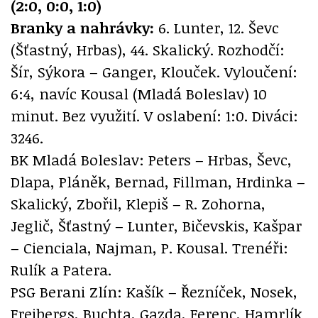
(2:0, 0:0, 1:0)
Branky a nahrávky:
6. Lunter, 12. Ševc
(Šťastný, Hrbas), 44. Skalický. Rozhodčí:
Šír, Sýkora – Ganger, Klouček. Vyloučení:
6:4, navíc Kousal (Mladá Boleslav) 10
minut. Bez využití. V oslabení: 1:0. Diváci:
3246.
BK Mladá Boleslav: Peters – Hrbas, Ševc,
Dlapa, Pláněk, Bernad, Fillman, Hrdinka –
Skalický, Zbořil, Klepiš – R. Zohorna,
Jeglič, Šťastný – Lunter, Bičevskis, Kašpar
– Cienciala, Najman, P. Kousal. Trenéři:
Rulík a Patera.
PSG Berani Zlín: Kašík – Řezníček, Nosek,
Freibergs, Buchta, Gazda, Ferenc, Hamrlík