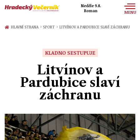
Neděle 9.8.
Roman
MENU
Zprávy
›
›
HLAVNÍ STRANA
SPORT
LITVÍNOV A PARDUBICE SLAVÍ ZÁCHRANU
Sport
Kultura
KLADNO SESTUPUJE
Společnost
Litvínov a
Pardubice slaví
záchranu