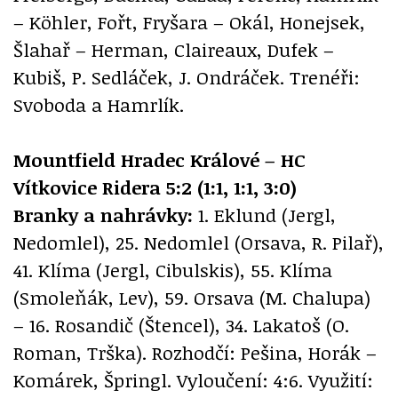
– Köhler, Fořt, Fryšara – Okál, Honejsek,
Šlahař – Herman, Claireaux, Dufek –
Kubiš, P. Sedláček, J. Ondráček. Trenéři:
Svoboda a Hamrlík.
Mountfield Hradec Králové – HC
Vítkovice Ridera 5:2 (1:1, 1:1, 3:0)
Branky a nahrávky:
1. Eklund (Jergl,
Nedomlel), 25. Nedomlel (Orsava, R. Pilař),
41. Klíma (Jergl, Cibulskis), 55. Klíma
(Smoleňák, Lev), 59. Orsava (M. Chalupa)
– 16. Rosandič (Štencel), 34. Lakatoš (O.
Roman, Trška). Rozhodčí: Pešina, Horák –
Komárek, Špringl. Vyloučení: 4:6. Využití: