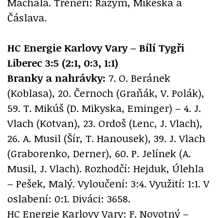
Machala. Trenéři: Razým, Mikeska a
Čáslava.
HC Energie Karlovy Vary – Bílí Tygři
Liberec 3:5 (2:1, 0:3, 1:1)
Branky a nahrávky:
7. O. Beránek
(Koblasa), 20. Černoch (Graňák, V. Polák),
59. T. Mikúš (D. Mikyska, Eminger) – 4. J.
Vlach (Kotvan), 23. Ordoš (Lenc, J. Vlach),
26. A. Musil (Šír, T. Hanousek), 39. J. Vlach
(Graborenko, Derner), 60. P. Jelínek (A.
Musil, J. Vlach). Rozhodčí: Hejduk, Úlehla
– Pešek, Malý. Vyloučení: 3:4. Využití: 1:1. V
oslabení: 0:1. Diváci: 3658.
HC Energie Karlovy Vary: F. Novotný –