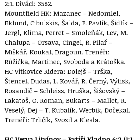
2:1. Diváci: 3582.
Mountfield HK: Mazanec – Nedomlel,
Eklund, Cibulskis, Šalda, F. Pavlík, Šidlík –
Jergl, Klíma, Perret – Smoleňák, Lev, M.
Chalupa – Orsava, Cingel, R. Pilař –
Miškář, Koukal, Dragoun. Trenéři:
Růžička, Martinec, Svoboda a Krátoška.
HC Vítkovice Ridera: Dolejš – Trška,
Štencel, Dudas, L. Kovář, R. Černý, Výtisk,
Rosandič – Schleiss, Hruška, Šišovský –
Lakatoš, O. Roman, Bukarts – Mallet, R.
Veselý, Dej – T. Kubalík, Werbik, Dočekal.
Trenéři: Trličík, Svozil a Klesla.
HC Verva Litvínov – Rytíři Kladno 6:2 (1:1,