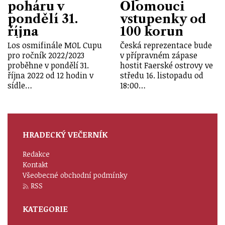
poháru v
Olomouci
pondělí 31.
vstupenky od
října
100 korun
Los osmifinále MOL Cupu
Česká reprezentace bude
pro ročník 2022/2023
v přípravném zápase
proběhne v pondělí 31.
hostit Faerské ostrovy ve
října 2022 od 12 hodin v
středu 16. listopadu od
sídle…
18:00…
HRADECKÝ VEČERNÍK
Redakce
Kontakt
Všeobecné obchodní podmínky
RSS
KATEGORIE