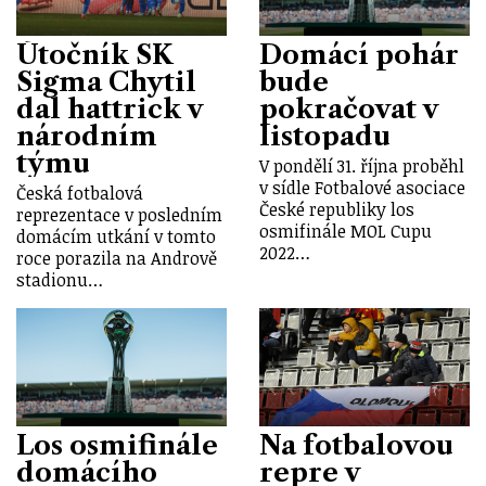
Útočník SK
Domácí pohár
Sigma Chytil
bude
dal hattrick v
pokračovat v
národním
listopadu
týmu
V pondělí 31. října proběhl
v sídle Fotbalové asociace
Česká fotbalová
České republiky los
reprezentace v posledním
osmifinále MOL Cupu
domácím utkání v tomto
2022…
roce porazila na Andrově
stadionu…
Los osmifinále
Na fotbalovou
domácího
repre v