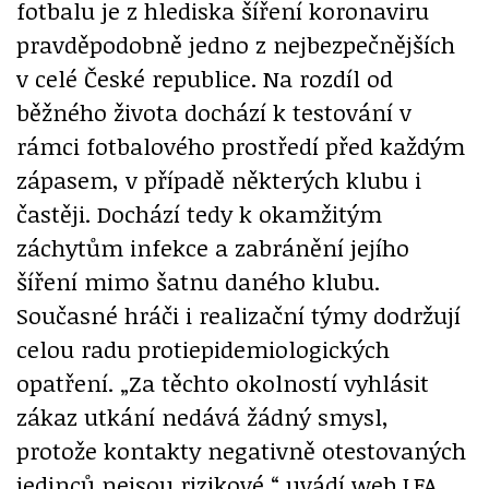
fotbalu je z hlediska šíření koronaviru
pravděpodobně jedno z nejbezpečnějších
v celé České republice. Na rozdíl od
běžného života dochází k testování v
rámci fotbalového prostředí před každým
zápasem, v případě některých klubu i
častěji. Dochází tedy k okamžitým
záchytům infekce a zabránění jejího
šíření mimo šatnu daného klubu.
Současné hráči i realizační týmy dodržují
celou radu protiepidemiologických
opatření. „Za těchto okolností vyhlásit
zákaz utkání nedává žádný smysl,
protože kontakty negativně otestovaných
jedinců nejsou rizikové,“ uvádí web LFA.