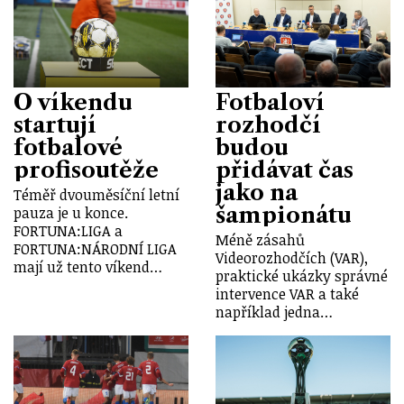
O víkendu
Fotbaloví
startují
rozhodčí
fotbalové
budou
profisoutěže
přidávat čas
jako na
Téměř dvouměsíční letní
šampionátu
pauza je u konce.
FORTUNA:LIGA a
Méně zásahů
FORTUNA:NÁRODNÍ LIGA
Videorozhodčích (VAR),
mají už tento víkend…
praktické ukázky správné
intervence VAR a také
například jedna…