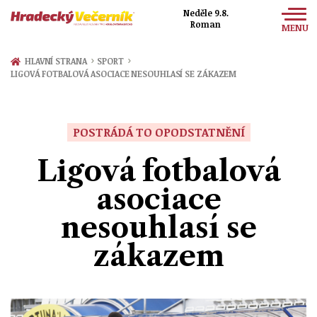
Neděle 9.8.
Roman
MENU
Zprávy
›
›
HLAVNÍ STRANA
SPORT
LIGOVÁ FOTBALOVÁ ASOCIACE NESOUHLASÍ SE ZÁKAZEM
Sport
Kultura
POSTRÁDÁ TO OPODSTATNĚNÍ
Společnost
Ligová fotbalová
asociace
nesouhlasí se
zákazem