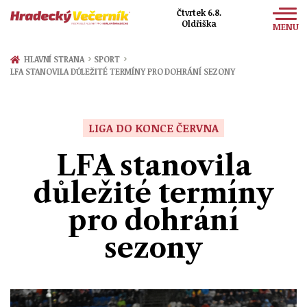
Čtvrtek 6.8.
Oldřiška
MENU
Zprávy
›
›
HLAVNÍ STRANA
SPORT
LFA STANOVILA DŮLEŽITÉ TERMÍNY PRO DOHRÁNÍ SEZONY
Sport
Kultura
LIGA DO KONCE ČERVNA
Společnost
LFA stanovila
důležité termíny
pro dohrání
sezony