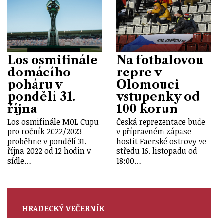
Los osmifinále
Na fotbalovou
domácího
repre v
poháru v
Olomouci
pondělí 31.
vstupenky od
října
100 korun
Los osmifinále MOL Cupu
Česká reprezentace bude
pro ročník 2022/2023
v přípravném zápase
proběhne v pondělí 31.
hostit Faerské ostrovy ve
října 2022 od 12 hodin v
středu 16. listopadu od
sídle…
18:00…
HRADECKÝ VEČERNÍK