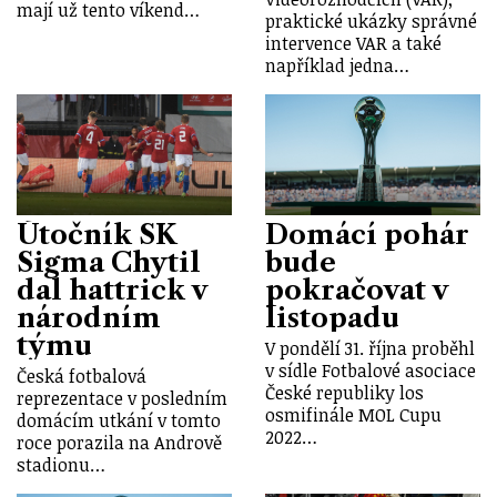
mají už tento víkend…
praktické ukázky správné
intervence VAR a také
například jedna…
Útočník SK
Domácí pohár
Sigma Chytil
bude
dal hattrick v
pokračovat v
národním
listopadu
týmu
V pondělí 31. října proběhl
v sídle Fotbalové asociace
Česká fotbalová
České republiky los
reprezentace v posledním
osmifinále MOL Cupu
domácím utkání v tomto
2022…
roce porazila na Andrově
stadionu…