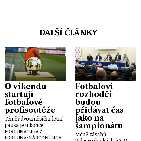
DALŠÍ ČLÁNKY
O víkendu
Fotbaloví
startují
rozhodčí
fotbalové
budou
profisoutěže
přidávat čas
jako na
Téměř dvouměsíční letní
šampionátu
pauza je u konce.
FORTUNA:LIGA a
Méně zásahů
FORTUNA:NÁRODNÍ LIGA
Videorozhodčích (VAR),