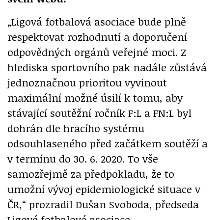
„Ligová fotbalová asociace bude plně
respektovat rozhodnutí a doporučení
odpovědných orgánů veřejné moci. Z
hlediska sportovního pak nadále zůstává
jednoznačnou prioritou vyvinout
maximální možné úsilí k tomu, aby
stávající soutěžní ročník F:L a FN:L byl
dohrán dle hracího systému
odsouhlaseného před začátkem soutěží a
v termínu do 30. 6. 2020. To vše
samozřejmě za předpokladu, že to
umožní vývoj epidemiologické situace v
ČR,“ prozradil Dušan Svoboda, předseda
Ligové fotbalové asociace.