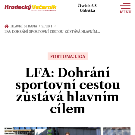
Čtvrtek 6.8.
Oldřiška
MENU
Zprávy
›
›
HLAVNÍ STRANA
SPORT
LFA: DOHRÁNÍ SPORTOVNÍ CESTOU ZŮSTÁVÁ HLAVNÍM…
Sport
Kultura
FORTUNA:LIGA
Společnost
LFA: Dohrání
sportovní cestou
zůstává hlavním
cílem