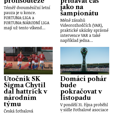
profisoutěže
přidávat čas
jako na
Téměř dvouměsíční letní
šampionátu
pauza je u konce.
FORTUNA:LIGA a
Méně zásahů
FORTUNA:NÁRODNÍ LIGA
Videorozhodčích (VAR),
mají už tento víkend…
praktické ukázky správné
intervence VAR a také
například jedna…
Útočník SK
Domácí pohár
Sigma Chytil
bude
dal hattrick v
pokračovat v
národním
listopadu
týmu
V pondělí 31. října proběhl
v sídle Fotbalové asociace
Česká fotbalová