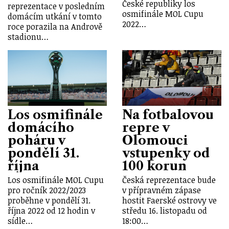
České republiky los
reprezentace v posledním
osmifinále MOL Cupu
domácím utkání v tomto
2022…
roce porazila na Andrově
stadionu…
Los osmifinále
Na fotbalovou
domácího
repre v
poháru v
Olomouci
pondělí 31.
vstupenky od
října
100 korun
Los osmifinále MOL Cupu
Česká reprezentace bude
pro ročník 2022/2023
v přípravném zápase
proběhne v pondělí 31.
hostit Faerské ostrovy ve
října 2022 od 12 hodin v
středu 16. listopadu od
sídle…
18:00…