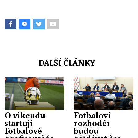
DALŠÍ ČLÁNKY
O víkendu
Fotbaloví
startují
rozhodčí
fotbalové
budou