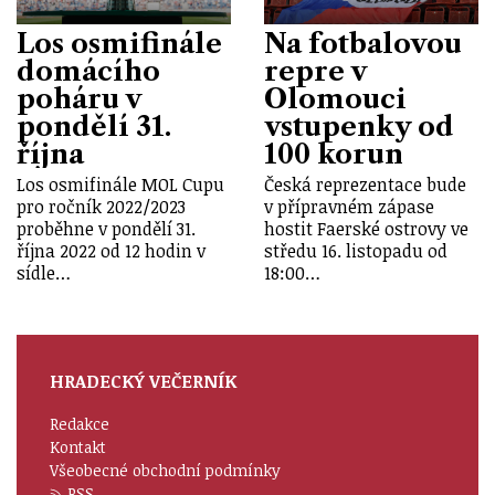
Los osmifinále
Na fotbalovou
domácího
repre v
poháru v
Olomouci
pondělí 31.
vstupenky od
října
100 korun
Los osmifinále MOL Cupu
Česká reprezentace bude
pro ročník 2022/2023
v přípravném zápase
proběhne v pondělí 31.
hostit Faerské ostrovy ve
října 2022 od 12 hodin v
středu 16. listopadu od
sídle…
18:00…
HRADECKÝ VEČERNÍK
Redakce
Kontakt
Všeobecné obchodní podmínky
RSS