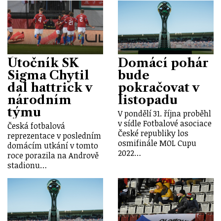
Útočník SK
Domácí pohár
Sigma Chytil
bude
dal hattrick v
pokračovat v
národním
listopadu
týmu
V pondělí 31. října proběhl
v sídle Fotbalové asociace
Česká fotbalová
České republiky los
reprezentace v posledním
osmifinále MOL Cupu
domácím utkání v tomto
2022…
roce porazila na Andrově
stadionu…