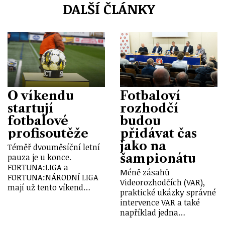
DALŠÍ ČLÁNKY
O víkendu
Fotbaloví
startují
rozhodčí
fotbalové
budou
profisoutěže
přidávat čas
jako na
Téměř dvouměsíční letní
šampionátu
pauza je u konce.
FORTUNA:LIGA a
Méně zásahů
FORTUNA:NÁRODNÍ LIGA
Videorozhodčích (VAR),
mají už tento víkend…
praktické ukázky správné
intervence VAR a také
například jedna…