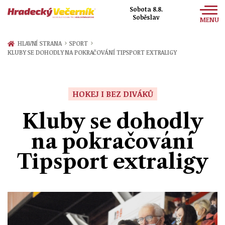
Sobota 8.8.
Soběslav
MENU
Zprávy
›
›
HLAVNÍ STRANA
SPORT
KLUBY SE DOHODLY NA POKRAČOVÁNÍ TIPSPORT EXTRALIGY
Sport
Kultura
HOKEJ I BEZ DIVÁKŮ
Společnost
Kluby se dohodly
na pokračování
Tipsport extraligy