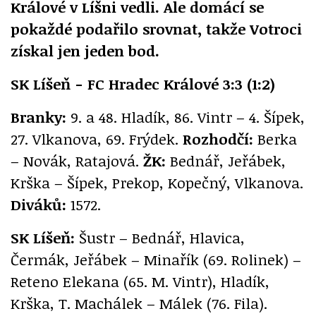
Králové v Líšni vedli. Ale domácí se
pokaždé podařilo srovnat, takže Votroci
získal jen jeden bod.
SK Líšeň - FC Hradec Králové 3:3 (1:2)
Branky:
9. a 48. Hladík, 86. Vintr – 4. Šípek,
27. Vlkanova, 69. Frýdek.
Rozhodčí:
Berka
– Novák, Ratajová.
ŽK:
Bednář, Jeřábek,
Krška – Šípek, Prekop, Kopečný, Vlkanova.
Diváků:
1572.
SK Líšeň:
Šustr – Bednář, Hlavica,
Čermák, Jeřábek – Minařík (69. Rolinek) –
Reteno Elekana (65. M. Vintr), Hladík,
Krška, T. Machálek – Málek (76. Fila).