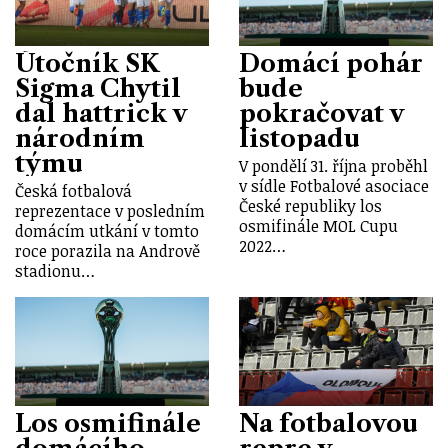
Útočník SK
Domácí pohár
Sigma Chytil
bude
dal hattrick v
pokračovat v
národním
listopadu
týmu
V pondělí 31. října proběhl
v sídle Fotbalové asociace
Česká fotbalová
České republiky los
reprezentace v posledním
osmifinále MOL Cupu
domácím utkání v tomto
2022…
roce porazila na Andrově
stadionu…
Los osmifinále
Na fotbalovou