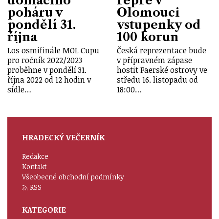
domácího
repre v
poháru v
Olomouci
pondělí 31.
vstupenky od
října
100 korun
Los osmifinále MOL Cupu
Česká reprezentace bude
pro ročník 2022/2023
v přípravném zápase
proběhne v pondělí 31.
hostit Faerské ostrovy ve
října 2022 od 12 hodin v
středu 16. listopadu od
sídle…
18:00…
HRADECKÝ VEČERNÍK
Redakce
Kontakt
Všeobecné obchodní podmínky
RSS
KATEGORIE