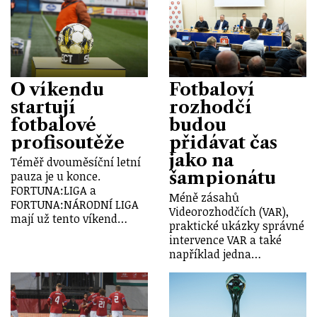
O víkendu
Fotbaloví
startují
rozhodčí
fotbalové
budou
profisoutěže
přidávat čas
jako na
Téměř dvouměsíční letní
šampionátu
pauza je u konce.
FORTUNA:LIGA a
Méně zásahů
FORTUNA:NÁRODNÍ LIGA
Videorozhodčích (VAR),
mají už tento víkend…
praktické ukázky správné
intervence VAR a také
například jedna…