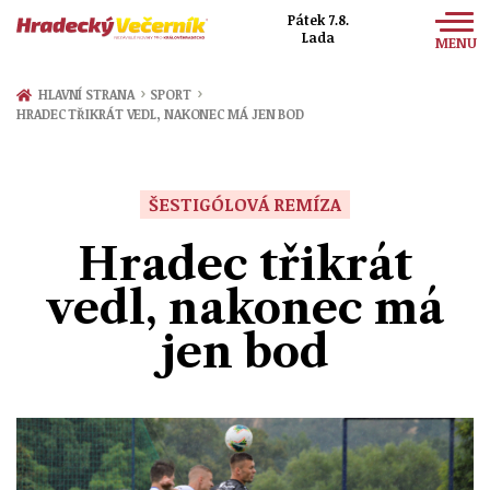
Pátek 7.8.
Lada
MENU
Zprávy
›
›
HLAVNÍ STRANA
SPORT
HRADEC TŘIKRÁT VEDL, NAKONEC MÁ JEN BOD
Sport
Kultura
ŠESTIGÓLOVÁ REMÍZA
Společnost
Hradec třikrát
vedl, nakonec má
jen bod