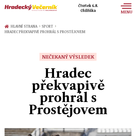
Čtvrtek 6.8.
Oldřiška
MENU
Zprávy
›
›
HLAVNÍ STRANA
SPORT
HRADEC PŘEKVAPIVĚ PROHRÁL S PROSTĚJOVEM
Sport
Kultura
NEČEKANÝ VÝSLEDEK
Společnost
Hradec
překvapivě
prohrál s
Prostějovem