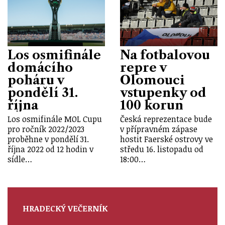
Los osmifinále
Na fotbalovou
domácího
repre v
poháru v
Olomouci
pondělí 31.
vstupenky od
října
100 korun
Los osmifinále MOL Cupu
Česká reprezentace bude
pro ročník 2022/2023
v přípravném zápase
proběhne v pondělí 31.
hostit Faerské ostrovy ve
října 2022 od 12 hodin v
středu 16. listopadu od
sídle…
18:00…
HRADECKÝ VEČERNÍK