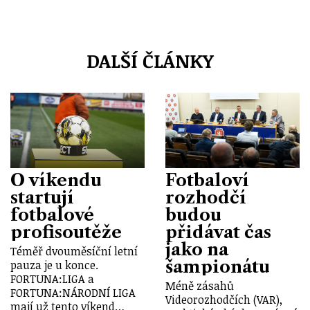
DALŠÍ ČLÁNKY
O víkendu
Fotbaloví
startují
rozhodčí
fotbalové
budou
profisoutěže
přidávat čas
jako na
Téměř dvouměsíční letní
šampionátu
pauza je u konce.
FORTUNA:LIGA a
Méně zásahů
FORTUNA:NÁRODNÍ LIGA
Videorozhodčích (VAR),
mají už tento víkend…