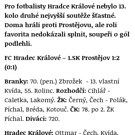
Pro fotbalisty Hradce Králové nebylo 13.
kolo druhé nejvyšší soutěže šťastné.
Doma hráli proti Prostějovu, ale roli
favorita nedokázali splnit, soupeři o gól
podlehli.
FC Hradec Králové – 1.SK Prostějov 1:2
(0:1)
Branky:
70. (pen.) Zbrožek - 13. vlastní
Kvída, 55. Rolinc.
Rozhodčí:
Cihlář -
Caletka, Lakomý.
ŽK:
Černý, Čech - Polák,
Píchal, Bréda, Kotouč.
ČK:
78. po 2. ŽK
Píchal.
Diváci:
720.
Hradec Králové:
Ottmar - Čech, Kvída,