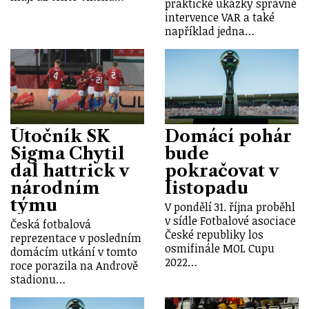
praktické ukázky správné
intervence VAR a také
například jedna…
Útočník SK
Domácí pohár
Sigma Chytil
bude
dal hattrick v
pokračovat v
národním
listopadu
týmu
V pondělí 31. října proběhl
v sídle Fotbalové asociace
Česká fotbalová
České republiky los
reprezentace v posledním
osmifinále MOL Cupu
domácím utkání v tomto
2022…
roce porazila na Andrově
stadionu…