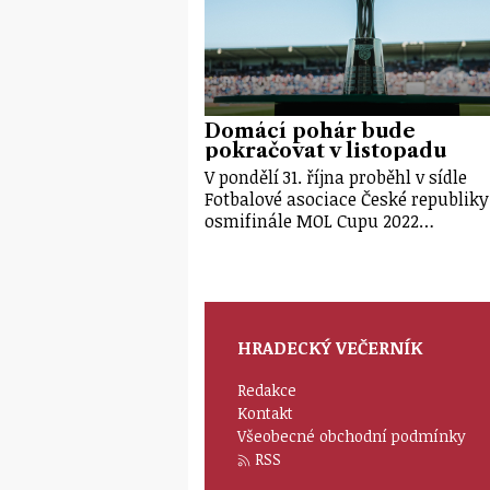
Domácí pohár bude
pokračovat v listopadu
V pondělí 31. října proběhl v sídle
Fotbalové asociace České republiky
osmifinále MOL Cupu 2022…
HRADECKÝ VEČERNÍK
Redakce
Kontakt
Všeobecné obchodní podmínky
RSS