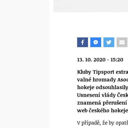
13. 10. 2020 - 15:20
Kluby Tipsport ext
valné hromady Asoc
hokeje odsouhlasily
Usnesení vlády České
znamená přerušení n
web českého hokeje
V případě, že by opat