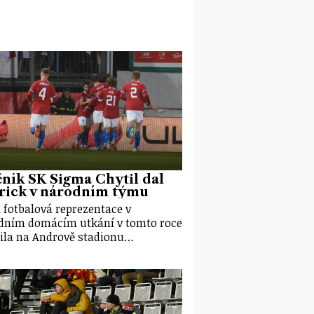
ník SK Sigma Chytil dal
rick v národním týmu
 fotbalová reprezentace v
dním domácím utkání v tomto roce
ila na Andrově stadionu…