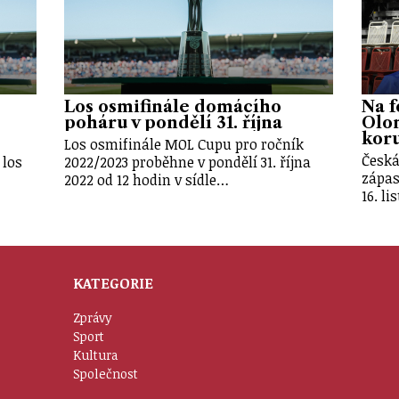
Los osmifinále domácího
Na f
poháru v pondělí 31. října
Olo
kor
Los osmifinále MOL Cupu pro ročník
Česká
 los
2022/2023 proběhne v pondělí 31. října
zápas
2022 od 12 hodin v sídle…
16. l
KATEGORIE
Zprávy
Sport
Kultura
Společnost