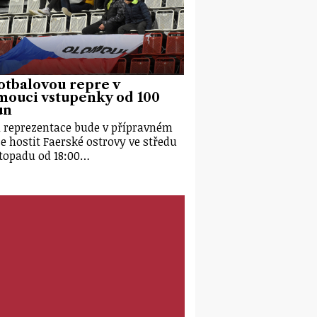
otbalovou repre v
mouci vstupenky od 100
un
 reprezentace bude v přípravném
e hostit Faerské ostrovy ve středu
istopadu od 18:00…