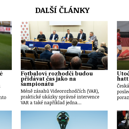
DALŠÍ ČLÁNKY
vé
Fotbaloví rozhodčí budou
Útoč
přidávat čas jako na
hatt
šampionátu
u
Česká
Méně zásahů Videorozhodčích (VAR),
posle
praktické ukázky správné intervence
nto
poraz
VAR a také například jedna…