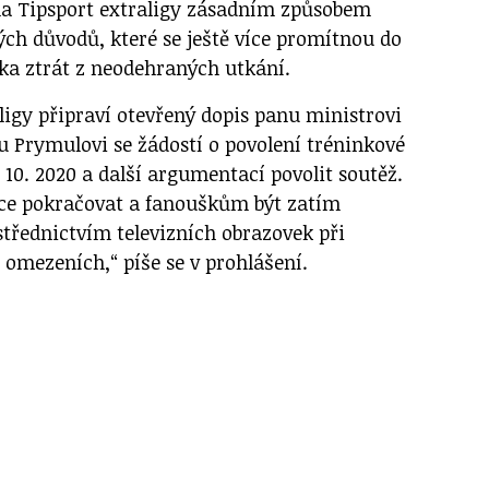
na Tipsport extraligy zásadním způsobem
ch důvodů, které se ještě více promítnou do
a ztrát z neodehraných utkání.
ligy připraví otevřený dopis panu ministrovi
 Prymulovi se žádostí o povolení tréninkové
. 10. 2020 a další argumentací povolit soutěž.
hce pokračovat a fanouškům být zatím
střednictvím televizních obrazovek při
 omezeních,“ píše se v prohlášení.