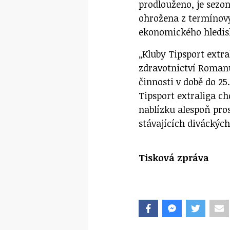
prodlouženo, je sezo
ohrožena z termínový
ekonomického hledisk
„Kluby Tipsport extra
zdravotnictví Romanu
činnosti v době do 25
Tipsport extraliga c
nablízku alespoň pro
stávajících diváckých
Tisková zpráva