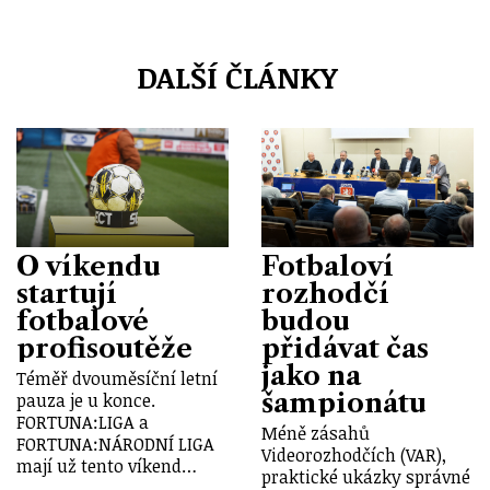
DALŠÍ ČLÁNKY
O víkendu
Fotbaloví
startují
rozhodčí
fotbalové
budou
profisoutěže
přidávat čas
jako na
Téměř dvouměsíční letní
šampionátu
pauza je u konce.
FORTUNA:LIGA a
Méně zásahů
FORTUNA:NÁRODNÍ LIGA
Videorozhodčích (VAR),
mají už tento víkend…
praktické ukázky správné