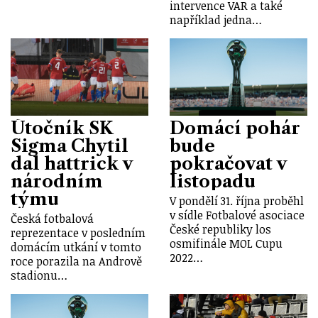
intervence VAR a také
například jedna…
Útočník SK
Domácí pohár
Sigma Chytil
bude
dal hattrick v
pokračovat v
národním
listopadu
týmu
V pondělí 31. října proběhl
v sídle Fotbalové asociace
Česká fotbalová
České republiky los
reprezentace v posledním
osmifinále MOL Cupu
domácím utkání v tomto
2022…
roce porazila na Andrově
stadionu…