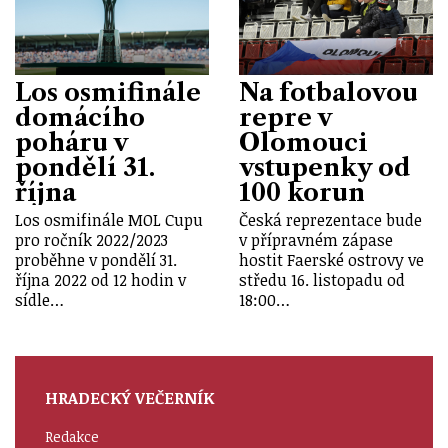
Los osmifinále
Na fotbalovou
domácího
repre v
poháru v
Olomouci
pondělí 31.
vstupenky od
října
100 korun
Los osmifinále MOL Cupu
Česká reprezentace bude
pro ročník 2022/2023
v přípravném zápase
proběhne v pondělí 31.
hostit Faerské ostrovy ve
října 2022 od 12 hodin v
středu 16. listopadu od
sídle…
18:00…
HRADECKÝ VEČERNÍK
Redakce