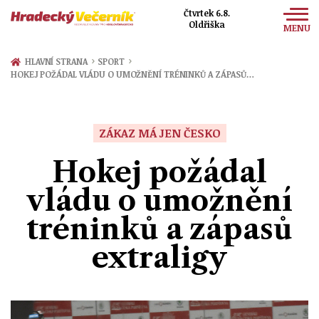
Čtvrtek 6.8.
Oldřiška
MENU
Zprávy
›
›
HLAVNÍ STRANA
SPORT
HOKEJ POŽÁDAL VLÁDU O UMOŽNĚNÍ TRÉNINKŮ A ZÁPASŮ…
Sport
Kultura
ZÁKAZ MÁ JEN ČESKO
Společnost
Hokej požádal
vládu o umožnění
tréninků a zápasů
extraligy