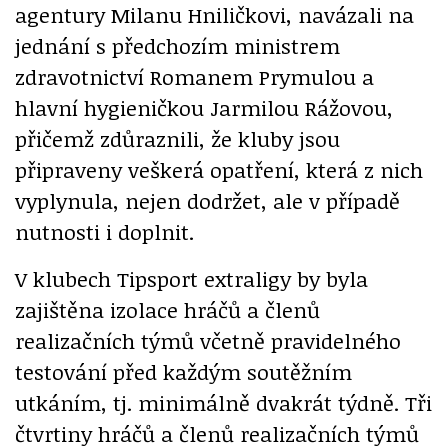
agentury Milanu Hniličkovi, navázali na
jednání s předchozím ministrem
zdravotnictví Romanem Prymulou a
hlavní hygieničkou Jarmilou Rážovou,
přičemž zdůraznili, že kluby jsou
připraveny veškerá opatření, která z nich
vyplynula, nejen dodržet, ale v případě
nutnosti i doplnit.
V klubech Tipsport extraligy by byla
zajištěna izolace hráčů a členů
realizačních týmů včetně pravidelného
testování před každým soutěžním
utkáním, tj. minimálně dvakrát týdně. Tři
čtvrtiny hráčů a členů realizačních týmů