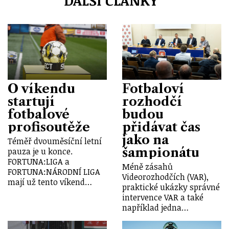
DALŠÍ ČLÁNKY
O víkendu
Fotbaloví
startují
rozhodčí
fotbalové
budou
profisoutěže
přidávat čas
jako na
Téměř dvouměsíční letní
šampionátu
pauza je u konce.
FORTUNA:LIGA a
Méně zásahů
FORTUNA:NÁRODNÍ LIGA
Videorozhodčích (VAR),
mají už tento víkend…
praktické ukázky správné
intervence VAR a také
například jedna…