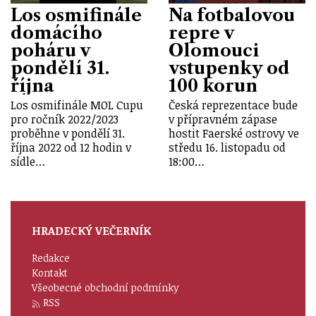
Los osmifinále
Na fotbalovou
domácího
repre v
poháru v
Olomouci
pondělí 31.
vstupenky od
října
100 korun
Los osmifinále MOL Cupu
Česká reprezentace bude
pro ročník 2022/2023
v přípravném zápase
proběhne v pondělí 31.
hostit Faerské ostrovy ve
října 2022 od 12 hodin v
středu 16. listopadu od
sídle…
18:00…
HRADECKÝ VEČERNÍK
Redakce
Kontakt
Všeobecné obchodní podmínky
RSS