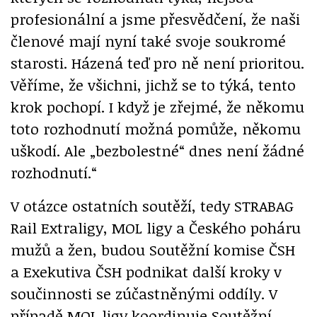
profesionální a jsme přesvědčení, že naši
členové mají nyní také svoje soukromé
starosti. Házená teď pro ně není prioritou.
Věříme, že všichni, jichž se to týká, tento
krok pochopí. I když je zřejmé, že někomu
toto rozhodnutí možná pomůže, někomu
uškodí. Ale „bezbolestné“ dnes není žádné
rozhodnutí.“
V otázce ostatních soutěží, tedy STRABAG
Rail Extraligy, MOL ligy a Českého poháru
mužů a žen, budou Soutěžní komise ČSH
a Exekutiva ČSH podnikat další kroky v
součinnosti se zúčastněnými oddíly. V
případě MOL ligy koordinuje Soutěžní