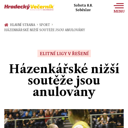
Sobota 8.8.
Soběslav
MENU
Zprávy
›
›
HLAVNÍ STRANA
SPORT
HÁZENKÁŘSKÉ NIŽŠÍ SOUTĚŽE JSOU ANULOVÁNY
Sport
Kultura
ELITNÍ LIGY V ŘEŠENÍ
Společnost
Házenkářské nižší
soutěže jsou
anulovány