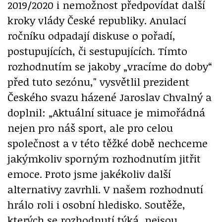
2019/2020 i nemožnost předpovídat další
kroky vlády České republiky. Anulací
ročníku odpadají diskuse o pořadí,
postupujících, či sestupujících. Tímto
rozhodnutím se jakoby „vracíme do doby“
před tuto sezónu," vysvětlil prezident
Českého svazu házené Jaroslav Chvalný a
doplnil: „Aktuální situace je mimořádná
nejen pro náš sport, ale pro celou
společnost a v této těžké době nechceme
jakýmkoliv sporným rozhodnutím jitřit
emoce. Proto jsme jakékoliv další
alternativy zavrhli. V našem rozhodnutí
hrálo roli i osobní hledisko. Soutěže,
kterých se rozhodnutí týká, nejsou