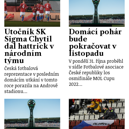
Útočník SK
Domácí pohár
Sigma Chytil
bude
dal hattrick v
pokračovat v
národním
listopadu
týmu
V pondělí 31. října proběhl
v sídle Fotbalové asociace
Česká fotbalová
České republiky los
reprezentace v posledním
osmifinále MOL Cupu
domácím utkání v tomto
2022…
roce porazila na Andrově
stadionu…