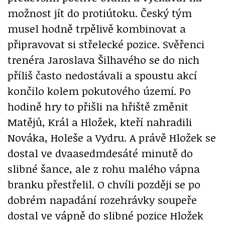
možnost jít do protiútoku. Český tým
musel hodně trpělivě kombinovat a
připravovat si střelecké pozice. Svěřenci
trenéra Jaroslava Šilhavého se do nich
příliš často nedostávali a spoustu akcí
končilo kolem pokutového území. Po
hodině hry to přišli na hřiště změnit
Matějů, Král a Hložek, kteří nahradili
Nováka, Holeše a Vydru. A právě Hložek se
dostal ve dvaasedmdesáté minutě do
slibné šance, ale z rohu malého vápna
branku přestřelil. O chvíli později se po
dobrém napadání rozehrávky soupeře
dostal ve vápně do slibné pozice Hložek