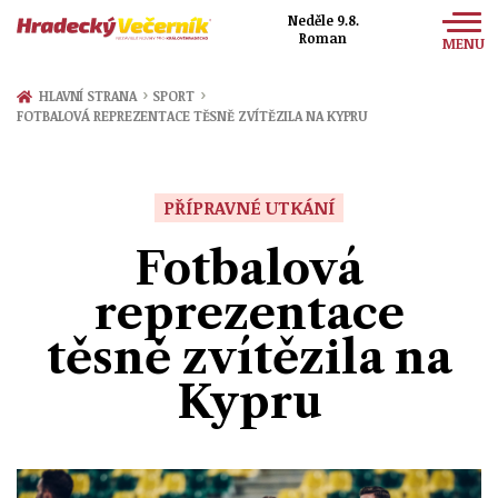
Neděle 9.8.
Roman
MENU
Zprávy
›
›
HLAVNÍ STRANA
SPORT
FOTBALOVÁ REPREZENTACE TĚSNĚ ZVÍTĚZILA NA KYPRU
Sport
Kultura
PŘÍPRAVNÉ UTKÁNÍ
Společnost
Fotbalová
reprezentace
těsně zvítězila na
Kypru