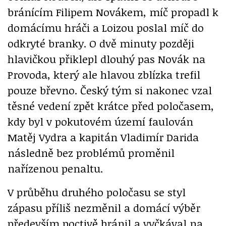
bránícím Filipem Novákem, míč propadl k
domácímu hráči a Loizou poslal míč do
odkryté branky. O dvě minuty později
hlavičkou přiklepl dlouhý pas Novák na
Provoda, který ale hlavou zblízka trefil
pouze břevno. Český tým si nakonec vzal
těsné vedení zpět krátce před poločasem,
kdy byl v pokutovém území faulován
Matěj Vydra a kapitán Vladimír Darida
následně bez problémů proměnil
nařízenou penaltu.
V průběhu druhého poločasu se styl
zápasu příliš nezměnil a domácí výběr
především poctivě bránil a vyčkával na