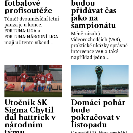
fotbalové
budou
profisoutěže
přidávat čas
jako na
Téměř dvouměsíční letní
šampionátu
pauza je u konce.
FORTUNA:LIGA a
Méně zásahů
FORTUNA:NÁRODNÍ LIGA
Videorozhodčích (VAR),
mají už tento víkend…
praktické ukázky správné
intervence VAR a také
například jedna…
Útočník SK
Domácí pohár
Sigma Chytil
bude
dal hattrick v
pokračovat v
národním
listopadu
týmu
V pondělí 31. října proběhl