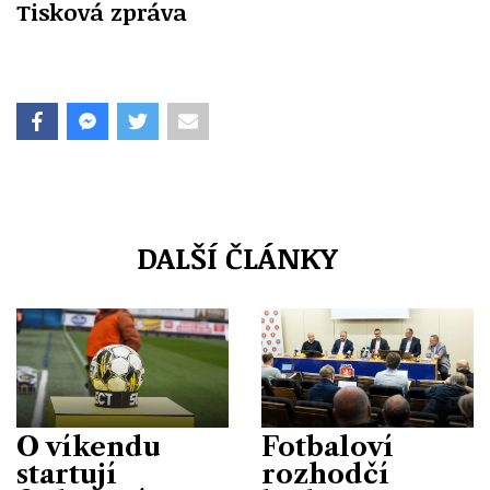
Tisková zpráva
DALŠÍ ČLÁNKY
O víkendu
Fotbaloví
startují
rozhodčí