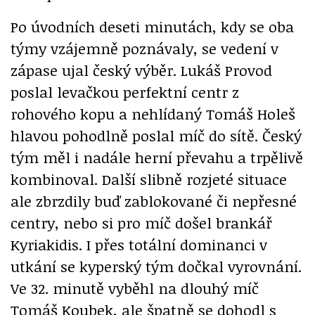
Po úvodních deseti minutách, kdy se oba
týmy vzájemně poznávaly, se vedení v
zápase ujal český výběr. Lukáš Provod
poslal levačkou perfektní centr z
rohového kopu a nehlídaný Tomáš Holeš
hlavou pohodlně poslal míč do sítě. Český
tým měl i nadále herní převahu a trpělivě
kombinoval. Další slibně rozjeté situace
ale zbrzdily buď zablokované či nepřesné
centry, nebo si pro míč došel brankář
Kyriakidis. I přes totální dominanci v
utkání se kyperský tým dočkal vyrovnání.
Ve 32. minutě vyběhl na dlouhý míč
Tomáš Koubek, ale špatně se dohodl s