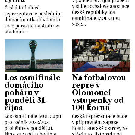
v sídle Fotbalové asociace
Česká fotbalová
České republiky los
reprezentace v posledním
osmifinále MOL Cupu
domácím utkání v tomto
2022…
roce porazila na Andrově
stadionu…
Los osmifinále
Na fotbalovou
domácího
repre v
poháru v
Olomouci
pondělí 31.
vstupenky od
října
100 korun
Los osmifinále MOL Cupu
Česká reprezentace bude
pro ročník 2022/2023
v přípravném zápase
proběhne v pondělí 31.
hostit Faerské ostrovy ve
října 2022 od 12 hodin v
středu 16. listopadu od