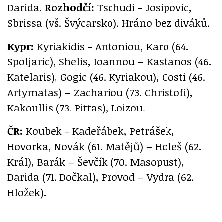
Darida.
Rozhodčí:
Tschudi - Josipovic,
Sbrissa (vš. Švýcarsko). Hráno bez diváků.
Kypr:
Kyriakidis - Antoniou, Karo (64.
Spoljaric), Shelis, Ioannou – Kastanos (46.
Katelaris), Gogic (46. Kyriakou), Costi (46.
Artymatas) – Zachariou (73. Christofi),
Kakoullis (73. Pittas), Loizou.
ČR:
Koubek - Kadeřábek, Petrášek,
Hovorka, Novák (61. Matějů) – Holeš (62.
Král), Barák – Ševčík (70. Masopust),
Darida (71. Dočkal), Provod – Vydra (62.
Hložek).