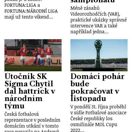
FORTUNA:LIGA a
Méně zásahů
FORTUNA:NÁRODNÍ LIGA
Videorozhodčích (VAR),
mají už tento víkend…
praktické ukázky správné
intervence VAR a také
například jedna…
Útočník SK
Domácí pohár
Sigma Chytil
bude
dal hattrick v
pokračovat v
národním
listopadu
týmu
V pondělí 31. října proběhl
v sídle Fotbalové asociace
Česká fotbalová
České republiky los
reprezentace v posledním
osmifinále MOL Cupu
domácím utkání v tomto
2022…
roce porazila na Andrově