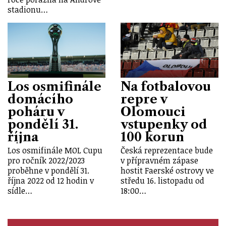
stadionu…
Los osmifinále
Na fotbalovou
domácího
repre v
poháru v
Olomouci
pondělí 31.
vstupenky od
října
100 korun
Los osmifinále MOL Cupu
Česká reprezentace bude
pro ročník 2022/2023
v přípravném zápase
proběhne v pondělí 31.
hostit Faerské ostrovy ve
října 2022 od 12 hodin v
středu 16. listopadu od
sídle…
18:00…