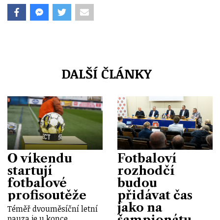
DALŠÍ ČLÁNKY
O víkendu
Fotbaloví
startují
rozhodčí
fotbalové
budou
profisoutěže
přidávat čas
jako na
Téměř dvouměsíční letní
šampionátu
pauza je u konce.