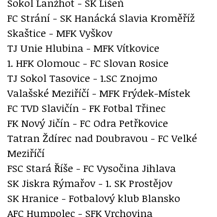
Sokol Lanžhot - SK Líšeň
FC Strání - SK Hanácká Slavia Kroměříž
Skaštice - MFK Vyškov
TJ Unie Hlubina - MFK Vítkovice
1. HFK Olomouc - FC Slovan Rosice
TJ Sokol Tasovice - 1.SC Znojmo
Valašské Meziříčí - MFK Frýdek-Místek
FC TVD Slavičín - FK Fotbal Třinec
FK Nový Jičín - FC Odra Petřkovice
Tatran Ždírec nad Doubravou - FC Velké
Meziříčí
FSC Stará Říše - FC Vysočina Jihlava
SK Jiskra Rýmařov - 1. SK Prostějov
SK Hranice - Fotbalový klub Blansko
AFC Humpolec - SFK Vrchovina