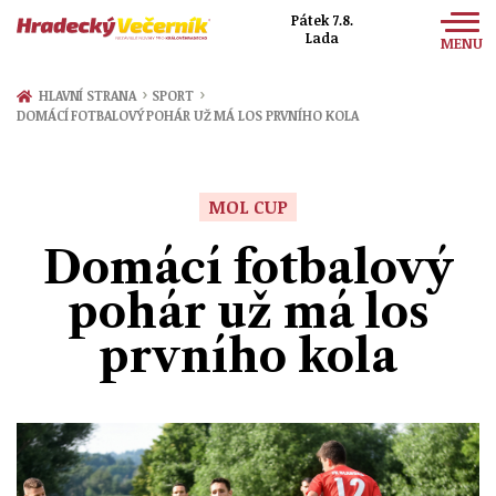
Pátek 7.8.
Lada
MENU
Zprávy
›
›
HLAVNÍ STRANA
SPORT
DOMÁCÍ FOTBALOVÝ POHÁR UŽ MÁ LOS PRVNÍHO KOLA
Sport
Kultura
MOL CUP
Společnost
Domácí fotbalový
pohár už má los
prvního kola