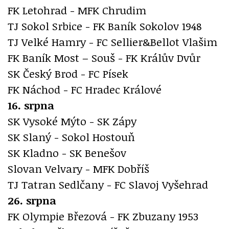
FK Letohrad - MFK Chrudim
TJ Sokol Srbice - FK Baník Sokolov 1948
TJ Velké Hamry - FC Sellier&Bellot Vlašim
FK Baník Most – Souš - FK Králův Dvůr
SK Český Brod - FC Písek
FK Náchod - FC Hradec Králové
16. srpna
SK Vysoké Mýto - SK Zápy
SK Slaný - Sokol Hostouň
SK Kladno - SK Benešov
Slovan Velvary - MFK Dobříš
TJ Tatran Sedlčany - FC Slavoj Vyšehrad
26. srpna
FK Olympie Březová - FK Zbuzany 1953