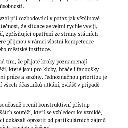
působnosti.
zal při rozhodování v potaz jak většinové
tečnost, že situace se velmi rychle vyvíjí,
í, zpřísňující opatření ze strany státních
eré přijmou v rámci vlastní kompetence
ebo městské instituce.
nad tím, že přijaté kroky poznamenají
ží, které jsou pro kluby, hráče i fanoušky
ní práce a sezóny. Jednoznačnou prioritou je
 všech účastníků utkání, zvlášť v případě
oučasně ocenil konstruktivní přístup
ších soutěží, kteří se vzhledem ke vzniklé,
ci dokázali oprostit od partikulárních zájmů
ných krocích a řešení.