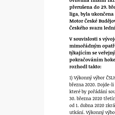
přerušena do 29. bř
liga, byla ukončena 
Motor České Budějo
Českého svazu ledn
V souvislosti s výv
mimořádným opatřen
týkajícím se veřejn
pokračováním hokej
rozhodl takto:
1) Výkonný výbor ČSLH
března 2020. Dojde-l
které by pořádání so
30. března 2020 třetí
od 1. dubna 2020 zkr
utkání. Výkonný výbo