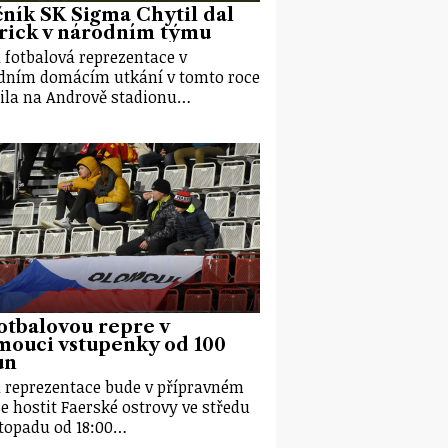
ník SK Sigma Chytil dal
rick v národním týmu
 fotbalová reprezentace v
dním domácím utkání v tomto roce
ila na Andrově stadionu…
otbalovou repre v
mouci vstupenky od 100
un
 reprezentace bude v přípravném
e hostit Faerské ostrovy ve středu
istopadu od 18:00…