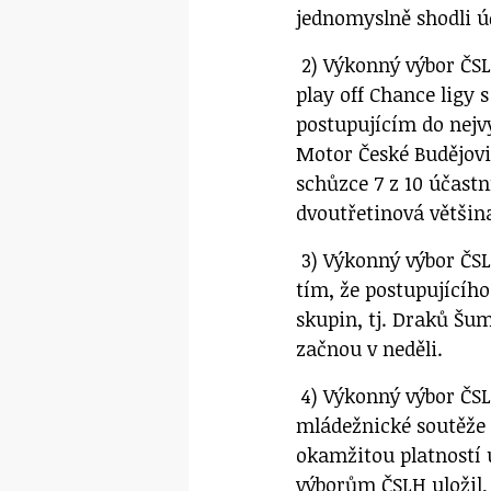
jednomyslně shodli ú
2) Výkonný výbor ČSL
play off Chance ligy 
postupujícím do nejvy
Motor České Budějovi
schůzce 7 z 10 účastn
dvoutřetinová většin
3) Výkonný výbor ČSLH
tím, že postupujícíh
skupin, tj. Draků Šum
začnou v neděli.
4) Výkonný výbor ČSL
mládežnické soutěže 
okamžitou platností
výborům ČSLH uložil, 