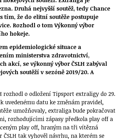
ezna. Druhá nejvyšší soutěž, tedy Chance
s tím, že do elitní soutěže postupuje
vice. Rozhodl o tom Výkonný výbor
ího hokeje.
ojem epidemiologické situace a
ím ministerstva zdravotnictví,
ých akcí, se výkonný výbor ČSLH zabýval
ových soutěží v sezóně 2019/20. A
 rozhodl o odložení Tipsport extraligy do 29.
i k uvedenému datu ke změnám pravidel,
utěže umožňovaly, extraliga bude pokračovat
mi, rozhodujícími zápasy předkola play off a
áceným play off, hraným na tři vítězná
r ČSLH tak vyhověl návrhu, na kterém se