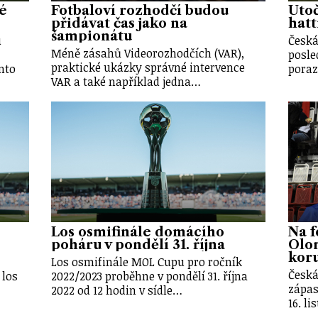
vé
Fotbaloví rozhodčí budou
Útoč
přidávat čas jako na
hatt
šampionátu
u
Česká
Méně zásahů Videorozhodčích (VAR),
posle
praktické ukázky správné intervence
nto
poraz
VAR a také například jedna…
Los osmifinále domácího
Na f
poháru v pondělí 31. října
Olo
kor
Los osmifinále MOL Cupu pro ročník
Česká
 los
2022/2023 proběhne v pondělí 31. října
zápas
2022 od 12 hodin v sídle…
16. l