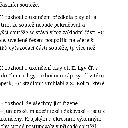
častníci soutěže.
H rozhodl o ukončení předkola play off a
s tím, že soutěž nebude pokračovat a
šší soutěže se stává vítěz základní části HC
ce. Uvedené řešení podpořilo na včerejší
íků vyřazovací části soutěže, tj. více než
a.
 rozhodl o ukončení play off II. ligy ČR s
o do Chance ligy rozhodnou zápasy tří vítězů
perk, HC Stadionu Vrchlabí a SC Kolín, které
H rozhodl, že všechny jím řízené
– juniorské, mládežnické i žákovské – jsou s
 ukončeny. Krajským a okresním výkonným
aby stejně postupovaly v případě soutěží,