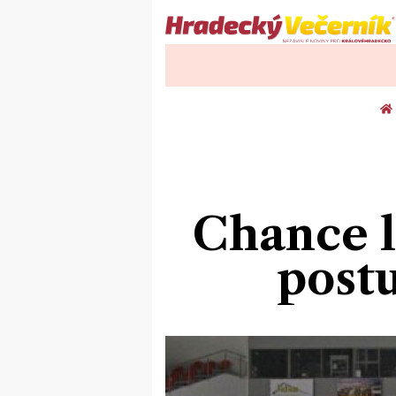
Chance l
post