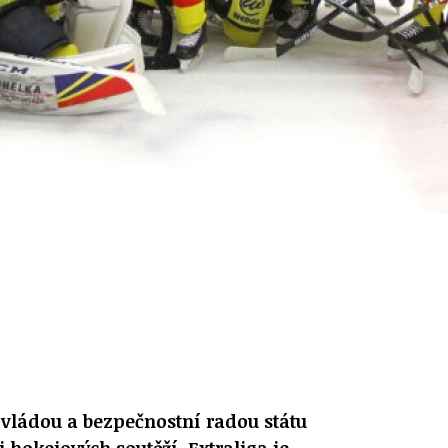
vládou a bezpečnostní radou státu
zi hokejových soutěží. Extraliga je