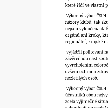
které řídí ve vlastní 
Výkonný výbor ČSLH v
názory klubů, tak sku
nejsou vyloučena dalš
orgánů ani kroky, kt
regionální, krajské n
Vyjádřil politování 
závěrečnou část soutě
vyvrcholením celoroč
ovšem ochrana zdraví
nezletilých osob.
Výkonný výbor ČSLH s
účastníků obou nejvyš
zcela výjimečné situa
a domluvit na společ