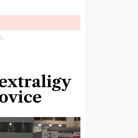
Í…
extraligy
ovice