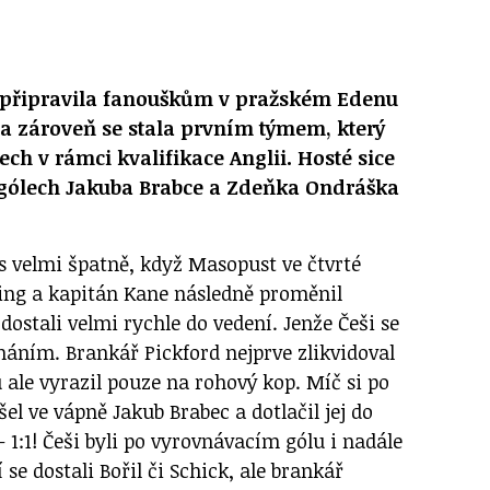
 připravila fanouškům v pražském Edenu
a zároveň se stala prvním týmem, který
tech v rámci kvalifikace Anglii. Hosté sice
o gólech Jakuba Brabce a Zdeňka Ondráška
s velmi špatně, když Masopust ve čtvrté
ling a kapitán Kane následně proměnil
 dostali velmi rychle do vedení. Jenže Češi se
náním. Brankář Pickford nejprve zlikvidoval
u ale vyrazil pouze na rohový kop. Míč si po
l ve vápně Jakub Brabec a dotlačil jej do
– 1:1! Češi byli po vyrovnávacím gólu i nadále
se dostali Bořil či Schick, ale brankář