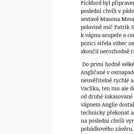
Pickford byl připrav
poslední chvíli v pád
sestavě Masona Mount
polovině míč Patrik S
k vápnu soupeře a ce
pozici střela vůbec n
skončil nerozhodně 1:
Do první hodně velké
Angličané v osmapade
neuvěřitelně rychlé 
Vaclíka, ten mu ale 
od druhé inkasované b
vápnem Anglie dostal
technicky překonat a
na poslední chvíli vy
pohádkového závěru.