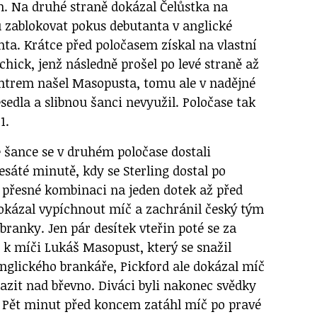
en. Na druhé straně dokázal Čelůstka na
u zablokovat pokus debutanta v anglické
a. Krátce před poločasem získal na vlastní
chick, jenž následně prošel po levé straně až
ntrem našel Masopusta, tomu ale v nadějné
esedla a slibnou šanci nevyužil. Poločase tak
1.
 šance se v druhém poločase dostali
sáté minutě, kdy se Sterling dostal po
a přesné kombinaci na jeden dotek až před
dokázal vypíchnout míč a zachránil český tým
ranky. Jen pár desítek vteřin poté se za
 k míči Lukáš Masopust, který se snažil
nglického brankáře, Pickford ale dokázal míč
razit nad břevno. Diváci byli nakonec svědky
 Pět minut před koncem zatáhl míč po pravé