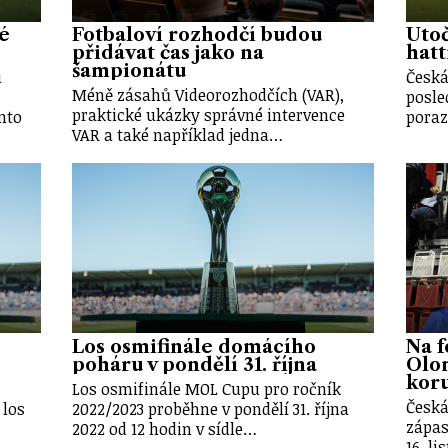
vé
Fotbaloví rozhodčí budou
Útoč
přidávat čas jako na
hatt
šampionátu
u
Česká
Méně zásahů Videorozhodčích (VAR),
posle
praktické ukázky správné intervence
nto
poraz
VAR a také například jedna…
Los osmifinále domácího
Na f
poháru v pondělí 31. října
Olo
kor
Los osmifinále MOL Cupu pro ročník
Česká
 los
2022/2023 proběhne v pondělí 31. října
zápas
2022 od 12 hodin v sídle…
16. l