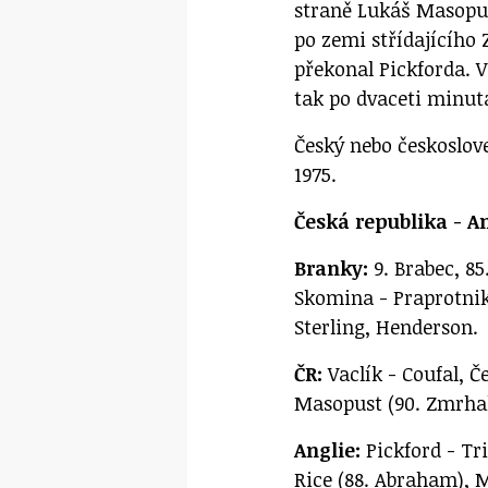
straně Lukáš Masopus
po zemi střídajícího
překonal Pickforda. 
tak po dvaceti minutá
Český nebo českoslove
1975.
Česká republika - Ang
Branky:
9. Brabec, 85
Skomina - Praprotnik
Sterling, Henderson.
ČR:
Vaclík - Coufal, Če
Masopust (90. Zmrhal)
Anglie:
Pickford - Tr
Rice (88. Abraham), M