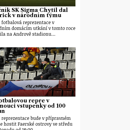
ník SK Sigma Chytil dal
rick v národním týmu
 fotbalová reprezentace v
dním domácím utkání v tomto roce
ila na Andrově stadionu…
otbalovou repre v
mouci vstupenky od 100
un
 reprezentace bude v přípravném
e hostit Faerské ostrovy ve středu
istopadu od 18:00…