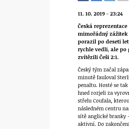
11. 10. 2019 - 23:24
Česká reprezentace
mimořádný zážitek 
porazil po deseti le
rychle vedli, ale p
zvítězili Češi 2:1.
Český tým začal zápa
minutě fauloval Ster
penaltu. Hosté se tak
hned rozjeli za vyrov
střelu Coufala, ktero
následném centru naše
sítě anglické branky 
aktivní. Do zakončení 