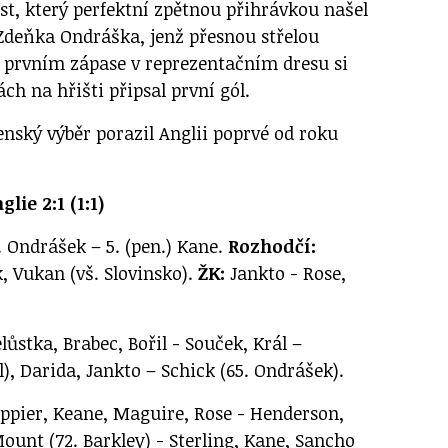
t, který perfektní zpětnou přihrávkou našel
 Zdeňka Ondráška, jenž přesnou střelou
V prvním zápase v reprezentačním dresu si
ch na hřišti připsal první gól.
nský výběr porazil Anglii poprvé od roku
lie 2:1 (1:1)
. Ondrášek – 5. (pen.) Kane.
Rozhodčí:
, Vukan (vš. Slovinsko).
ŽK:
Jankto - Rose,
lůstka, Brabec, Bořil - Souček, Král –
, Darida, Jankto – Schick (65. Ondrášek).
ippier, Keane, Maguire, Rose - Henderson,
ount (72. Barkley) - Sterling, Kane, Sancho