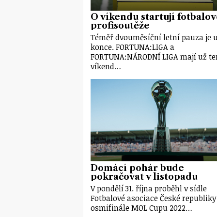
O víkendu startují fotbalo
profisoutěže
Téměř dvouměsíční letní pauza je 
konce. FORTUNA:LIGA a
FORTUNA:NÁRODNÍ LIGA mají už te
víkend…
Domácí pohár bude
pokračovat v listopadu
V pondělí 31. října proběhl v sídle
Fotbalové asociace České republiky
osmifinále MOL Cupu 2022…