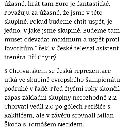
úžasné, hrát tam Euro je fantastické.
Považuju za úžasné, že jsme v této
skupině. Pokud budeme chtít uspět, je
jedno, v jaké jsme skupině. Budeme tam
muset odevzdat maximum a uspět proti
favoritům," řekl v České televizi asistent
trenéra Jiří Chytrý.
S Chorvatskem se česká reprezentace
utká ve skupině evropského šampionátu
podruhé v řadě. Před čtyřmi roky skončil
zápas základní skupiny nerozhodně 2:2.
Chorvati vedli 2:0 po gólech Perišiće s
Rakitićem, ale v závěru srovnali Milan
Škoda s Tomášem Necidem.