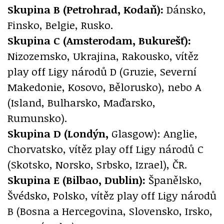
Skupina B (Petrohrad, Kodaň):
Dánsko,
Finsko, Belgie, Rusko.
Skupina C (Amsterodam, Bukurešť):
Nizozemsko, Ukrajina, Rakousko, vítěz
play off Ligy národů D (Gruzie, Severní
Makedonie, Kosovo, Bělorusko), nebo A
(Island, Bulharsko, Maďarsko,
Rumunsko).
Skupina D (Londýn,
Glasgow): Anglie,
Chorvatsko, vítěz play off Ligy národů C
(Skotsko, Norsko, Srbsko, Izrael), ČR.
Skupina E (Bilbao, Dublin):
Španělsko,
Švédsko, Polsko, vítěz play off Ligy národů
B (Bosna a Hercegovina, Slovensko, Irsko,