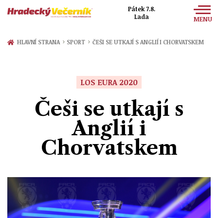
Pátek 7.8.
Lada
MENU
Zprávy
›
›
HLAVNÍ STRANA
SPORT
ČEŠI SE UTKAJÍ S ANGLIÍ I CHORVATSKEM
Sport
Kultura
LOS EURA 2020
Společnost
Češi se utkají s
Anglií i
Chorvatskem