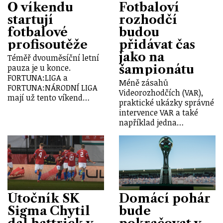
O víkendu
Fotbaloví
startují
rozhodčí
fotbalové
budou
profisoutěže
přidávat čas
jako na
Téměř dvouměsíční letní
šampionátu
pauza je u konce.
FORTUNA:LIGA a
Méně zásahů
FORTUNA:NÁRODNÍ LIGA
Videorozhodčích (VAR),
mají už tento víkend…
praktické ukázky správné
intervence VAR a také
například jedna…
Útočník SK
Domácí pohár
Sigma Chytil
bude