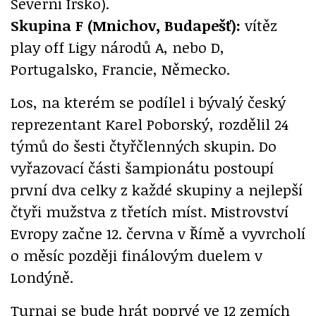
Severní Irsko).
Skupina F (Mnichov, Budapešť):
vítěz
play off Ligy národů A, nebo D,
Portugalsko, Francie, Německo.
Los, na kterém se podílel i bývalý český
reprezentant Karel Poborský, rozdělil 24
týmů do šesti čtyřčlenných skupin. Do
vyřazovací části šampionátu postoupí
první dva celky z každé skupiny a nejlepší
čtyři mužstva z třetích míst. Mistrovství
Evropy začne 12. června v Římě a vyvrcholí
o měsíc později finálovým duelem v
Londýně.
Turnaj se bude hrát poprvé ve 12 zemích