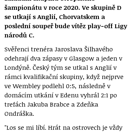
šampionátu v roce 2020. Ve skupině D
se utkají s Anglií, Chorvatskem a
poslední soupeř bude vítěz play-off Ligy
národů C.
Svěřenci trenéra Jaroslava Šilhavého
odehrají dva zápasy v Glasgow a jeden v
Londýně. Český tým se utkal s Anglií v
rámci kvalifikační skupiny, když nejprve
ve Wembley podlehl 0:5, následně v
domácím utkání v Edenu vyhrál 2:1 po
trefách Jakuba Brabce a Zdeňka
Ondráška.
"Los se mi líbí. Hrát na ostrovech je vždy