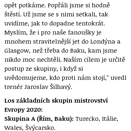
opět potkáme. Popřáli jsme si hodně
štěstí. Už jsme se s nimi setkali, tak
uvidíme, jak to dopadne tentokrát.
Myslím, že i pro naše fanoušky je
mnohem stravitelnější jet do Londýna a
Glasgow, než třeba do Baku, kam jsme
nikdo moc nechtěli. Naším cílem je určitě
postup ze skupiny, i když si
uvědomujeme, kdo proti nám stojí," uvedl
trenér Jaroslav Šilhavý.
Los základních skupin mistrovství
Evropy 2020:
Skupina A (Řím, Baku):
Turecko, Itálie,
Wales, Švýcarsko.