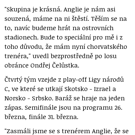
"Skupina je krásná. Anglie je nám asi
souzená, máme na ni štěstí. Těším se na
to, navíc budeme hrát na ostrovních
stadionech. Bude to speciální pro mě i z
toho důvodu, že mám nyní chorvatského
trenéra," uvedl bezprostředně po losu
obránce Ondřej Čelůstka.
Čtvrtý tým vzejde z play-off Ligy národů
C, ve které se utkají Skotsko - Izrael a
Norsko - Srbsko. Baráž se hraje na jeden
zápas. Semifinále jsou na programu 26.
března, finále 31. března.
"Zasmáli jsme se s trenérem Anglie, že se