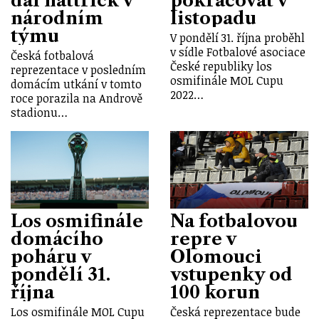
dal hattrick v
pokračovat v
národním
listopadu
týmu
V pondělí 31. října proběhl
v sídle Fotbalové asociace
Česká fotbalová
České republiky los
reprezentace v posledním
osmifinále MOL Cupu
domácím utkání v tomto
2022…
roce porazila na Andrově
stadionu…
Los osmifinále
Na fotbalovou
domácího
repre v
poháru v
Olomouci
pondělí 31.
vstupenky od
října
100 korun
Los osmifinále MOL Cupu
Česká reprezentace bude